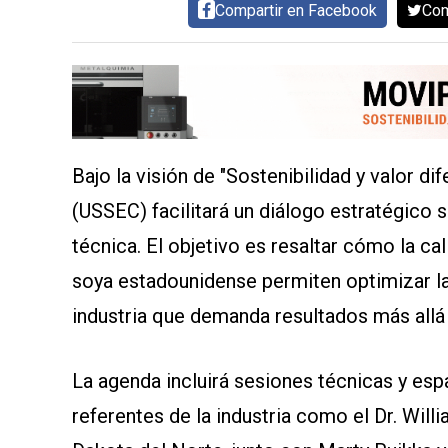
Compartir en Facebook
Com
AYUDA
TÉRMINOS
Y
CONDICIONES
POLÍTICAS
DE
PRIVACIDAD
MAPA
DEL
Bajo la visión de "Sostenibilidad y valor di
SITIO
QUIENES
(USSEC) facilitará un diálogo estratégico s
SOMOS
técnica. El objetivo es resaltar cómo la cal
soya estadounidense permiten optimizar l
industria que demanda resultados más allá
La agenda incluirá sesiones técnicas y esp
referentes de la industria como el Dr. Will