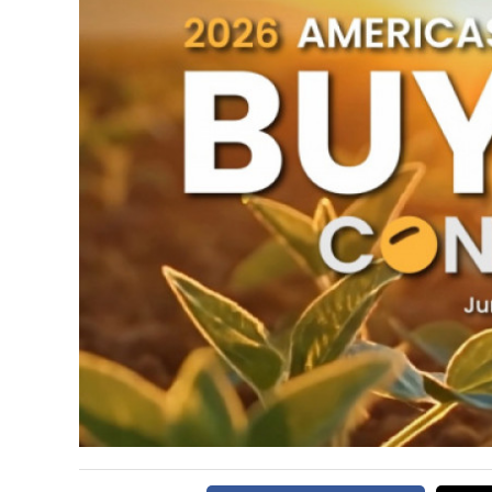
CARNE VACUNA
EVENTOS Y
CAPACITACIONES
DIRECTORIO
CALENDARIO
MEDIA KIT
SERVICIOS
CONTÁCTENOS