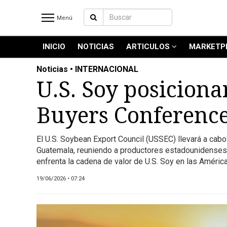
Menú
INICIO
NOTICIAS
ARTICULOS
MARKETP
INICIO
NOTICIAS RECIENTES
Noticias • INTERNACIONAL
NOTICIAS
U.S. Soy posiciona
ARTICULOS
Buyers Conferenc
PRODUCCIÓN
PROCESO
El U.S. Soybean Export Council (USSEC) llevará a cab
PRODUCTO
Guatemala, reuniendo a productores estadounidenses, 
NUEVOS PRODUCTOS
enfrenta la cadena de valor de U.S. Soy en las Améric
MARKETPLACE
19/06/2026 • 07:24
REVISTAS
REVISTAS
CATÁLOGO DE CORTES DE