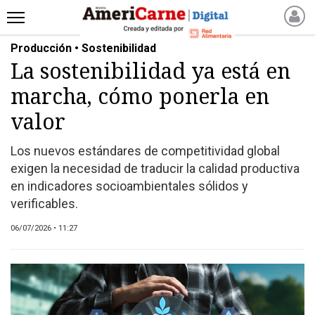
Producción • Sostenibilidad
INICIO
La sostenibilidad ya está en
NOTICIAS RECIENTES
marcha, cómo ponerla en
NOTICIAS
ARTICULOS
valor
PRODUCCIÓN
Los nuevos estándares de competitividad global
PROCESO
exigen la necesidad de traducir la calidad productiva
PRODUCTO
en indicadores socioambientales sólidos y
NUEVOS PRODUCTOS
verificables.
MARKETPLACE
06/07/2026 • 11:27
REVISTAS
REVISTAS
CATÁLOGO DE CORTES
DE CARNE VACUNA