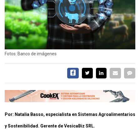
EVENTOS Y
CAPACITACIONES
DIRECTORIO
CALENDARIO
MEDIA KIT
Fotos: Banco de imágenes
SERVICIOS
Por: Natalia Basso, especialista en Sistemas Agroalimentarios
CONTÁCTENOS
y Sostenibilidad. Gerente de VesicaBiz SRL.
AYUDA
TÉRMINOS