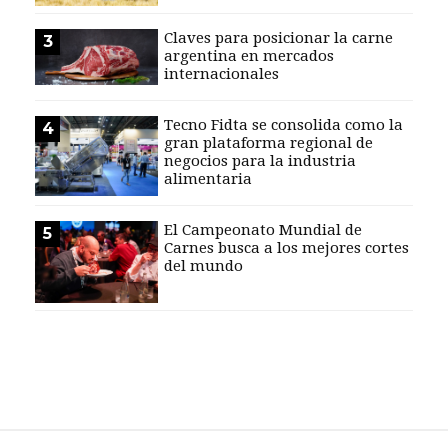
EVENTOS Y
Claves para posicionar la carne
3
CAPACITACIONES
argentina en mercados
internacionales
DIRECTORIO
CALENDARIO
Tecno Fidta se consolida como la
4
MEDIA KIT
gran plataforma regional de
negocios para la industria
TEMAS DESTACADOS
alimentaria
CARNE
FRIGORIFICO
El Campeonato Mundial de
5
Carnes busca a los mejores cortes
VACAS
del mundo
INVESTIGACIÓN
AGRO
CONCURSO
PREMIO
SERVICIOS