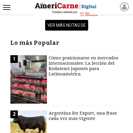
INICIO
VER MÁS NOTAS DE
NOTICIAS RECIENTES
NOTICIAS
Lo más Popular
ARTICULOS
PRODUCCIÓN
Cómo posicionarse en mercados
1
internacionales: La lección del
PROCESO
Kodawari japonés para
Latinoamérica
PRODUCTO
NUEVOS PRODUCTOS
MARKETPLACE
REVISTAS
REVISTAS
Argentina for Export, una frase
2
cada vez más vigente
CATÁLOGO DE CORTES
DE CARNE VACUNA