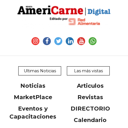
CONTÁCTENOS
AYUDA
TÉRMINOS
Ultimas Noticias
Las más vistas
Y
CONDICIONES
POLÍTICAS
Noticias
Articulos
DE
PRIVACIDAD
MarketPlace
Revistas
MAPA
DEL
Eventos y
DIRECTORIO
SITIO
QUIENES
Capacitaciones
SOMOS
Calendario