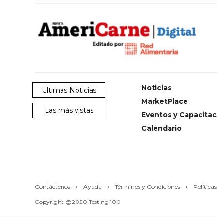
AYUDA
TÉRMINOS
Y
CONDICIONES
POLÍTICAS
DE
PRIVACIDAD
MAPA
DEL
SITIO
Noticias
Ultimas Noticias
QUIENES
MarketPlace
SOMOS
Las más vistas
Eventos y Capacitac
Calendario
·
·
·
Contáctenos
Ayuda
Términos y Condiciones
Política
Copyright @2020 Testing 100