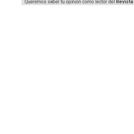
Queremos saber tu opinión como lector del
Revista 
CARNE VACUNA
EVENTOS Y
CAPACITACIONES
DIRECTORIO
CALENDARIO
MEDIA KIT
SERVICIOS
CONTÁCTENOS