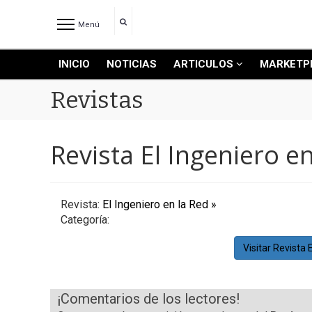
Menú
INICIO
NOTICIAS
ARTICULOS
MARKETP
INICIO
NOTICIAS RECIENTES
Revistas
NOTICIAS
ARTICULOS
Revista El Ingeniero e
PRODUCCIÓN
PROCESO
PRODUCTO
Revista:
El Ingeniero en la Red »
NUEVOS PRODUCTOS
Categoría:
MARKETPLACE
Visitar Revista 
REVISTAS
REVISTAS
¡Comentarios de los lectores!
CATÁLOGO DE CORTES DE