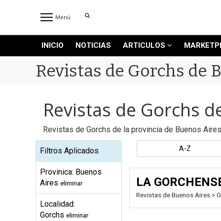
Menú
INICIO
NOTICIAS
ARTICULOS
MARKETP
INICIO
NOTICIAS RECIENTES
Revistas de Gorchs de 
NOTICIAS
ARTICULOS
Revistas de Gorchs d
PRODUCCIÓN
PROCESO
Revistas de Gorchs de la provincia de Buenos Aires
PRODUCTO
A-Z
Filtros Aplicados
NUEVOS PRODUCTOS
MARKETPLACE
Provinica: Buenos
LA GORCHENS
REVISTAS
Aires
eliminar
Revistas de Buenos Aires > 
REVISTAS
Localidad:
CATÁLOGO DE CORTES DE
Gorchs
eliminar