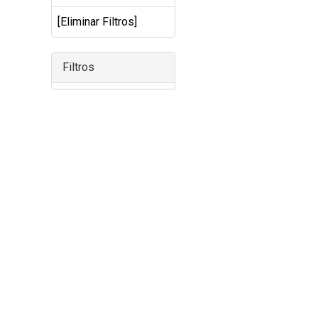
CARNE VACUNA
[Eliminar Filtros]
EVENTOS Y
CAPACITACIONES
Filtros
DIRECTORIO
CALENDARIO
MEDIA KIT
TEMAS DESTACADOS
CARNE
FRIGORIFICO
VACAS
INVESTIGACIÓN
AGRO
CONCURSO
PREMIO