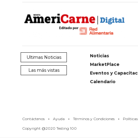
SERVICIOS
Noticias
Ultimas Noticias
MarketPlace
Las más vistas
CONTÁCTENOS
Eventos y Capacitac
AYUDA
Calendario
TÉRMINOS
Y
CONDICIONES
POLÍTICAS
DE
PRIVACIDAD
·
·
·
MAPA
Contáctenos
Ayuda
Términos y Condiciones
Política
DEL
SITIO
Copyright @2020 Testing 100
QUIENES