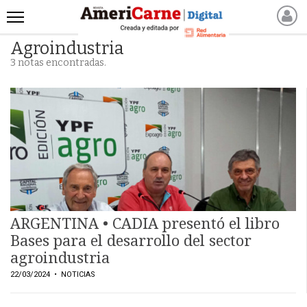
Agroindustria
INICIO
3 notas encontradas.
NOTICIAS RECIENTES
NOTICIAS
ARTICULOS
PRODUCCIÓN
PROCESO
PRODUCTO
NUEVOS PRODUCTOS
MARKETPLACE
ARGENTINA • CADIA presentó el libro
REVISTAS
Bases para el desarrollo del sector
agroindustria
REVISTAS
22/03/2024
• NOTICIAS
CATÁLOGO DE CORTES
DE CARNE VACUNA