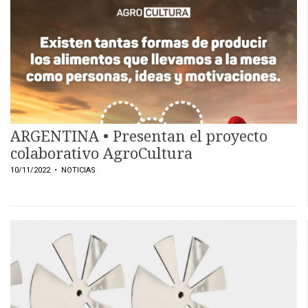
EVENTOS Y
CAPACITACIONES
DIRECTORIO
CALENDARIO
MEDIA KIT
TEMAS DESTACADOS
ARGENTINA • Presentan el proyecto
CARNE
colaborativo AgroCultura
FRIGORIFICO
10/11/2022
• NOTICIAS
VACAS
INVESTIGACIÓN
AGRO
CONCURSO
PREMIO
SERVICIOS