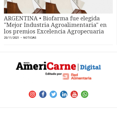
ARGENTINA • Biofarma fue elegida
"Mejor Industria Agroalimentaria" en
los premios Excelencia Agropecuaria
25/11/2021
• NOTICIAS
CONTÁCTENOS
AYUDA
TÉRMINOS
Y
CONDICIONES
POLÍTICAS
DE
PRIVACIDAD
MAPA
DEL
SITIO
QUIENES
SOMOS