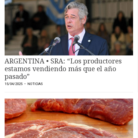
EVENTOS Y
CAPACITACIONES
DIRECTORIO
CALENDARIO
MEDIA KIT
SERVICIOS
ARGENTINA • SRA: “Los productores
estamos vendiendo más que el año
pasado”
15/04/2025
• NOTICIAS
CONTÁCTENOS
AYUDA
TÉRMINOS