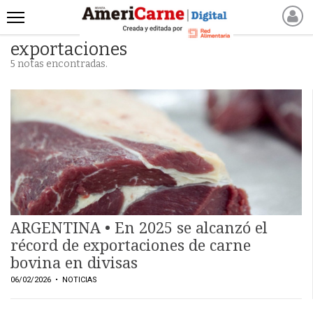
exportaciones
INICIO
5 notas encontradas.
NOTICIAS RECIENTES
NOTICIAS
ARTICULOS
PRODUCCIÓN
PROCESO
PRODUCTO
NUEVOS PRODUCTOS
MARKETPLACE
ARGENTINA • En 2025 se alcanzó el
REVISTAS
récord de exportaciones de carne
bovina en divisas
REVISTAS
06/02/2026
• NOTICIAS
CATÁLOGO DE CORTES
DE CARNE VACUNA