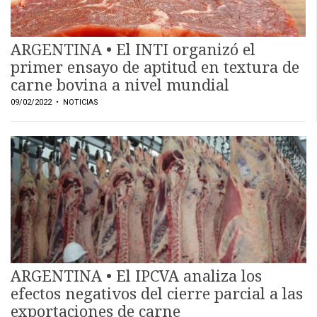
Y
CONDICIONES
POLÍTICAS
ARGENTINA • El INTI organizó el
DE
PRIVACIDAD
primer ensayo de aptitud en textura de
MAPA
carne bovina a nivel mundial
DEL
SITIO
09/02/2022
• NOTICIAS
QUIENES
SOMOS
ARGENTINA • El IPCVA analiza los
efectos negativos del cierre parcial a las
exportaciones de carne