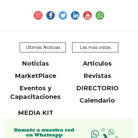
Ultimas Noticias
Las más vistas
CONTÁCTENOS
Noticias
Articulos
AYUDA
TÉRMINOS
MarketPlace
Revistas
Y
CONDICIONES
Eventos y
DIRECTORIO
POLÍTICAS
DE
Capacitaciones
Calendario
PRIVACIDAD
MAPA
DEL
MEDIA KIT
SITIO
QUIENES
SOMOS