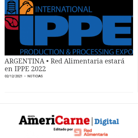
EVENTOS Y
CAPACITACIONES
DIRECTORIO
CALENDARIO
MEDIA KIT
TEMAS DESTACADOS
ARGENTINA • Red Alimentaria estará
CARNE
en IPPE 2022
FRIGORIFICO
02/12/2021
• NOTICIAS
VACAS
INVESTIGACIÓN
AGRO
CONCURSO
PREMIO
SERVICIOS