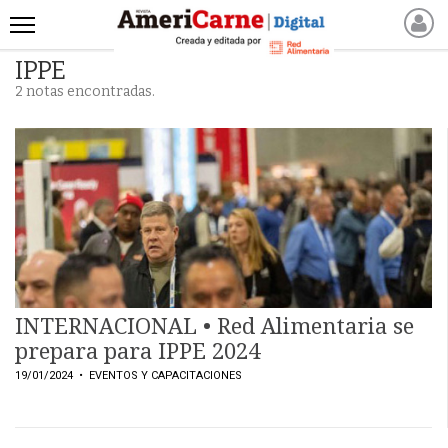
IPPE
INICIO
2 notas encontradas.
NOTICIAS RECIENTES
NOTICIAS
ARTICULOS
PRODUCCIÓN
PROCESO
PRODUCTO
NUEVOS PRODUCTOS
MARKETPLACE
INTERNACIONAL • Red Alimentaria se
REVISTAS
prepara para IPPE 2024
REVISTAS
19/01/2024
• EVENTOS Y CAPACITACIONES
CATÁLOGO DE CORTES
DE CARNE VACUNA