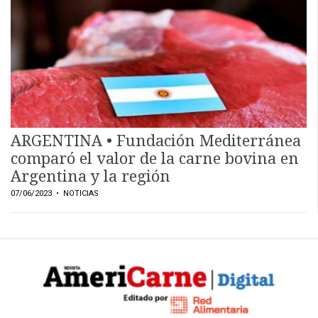
EVENTOS Y
CAPACITACIONES
DIRECTORIO
CALENDARIO
MEDIA KIT
TEMAS DESTACADOS
ARGENTINA • Fundación Mediterránea
CARNE
comparó el valor de la carne bovina en
FRIGORIFICO
Argentina y la región
VACAS
07/06/2023
• NOTICIAS
INVESTIGACIÓN
AGRO
CONCURSO
PREMIO
SERVICIOS