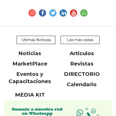
Ultimas Noticias
Las más vistas
CONTÁCTENOS
Noticias
Articulos
AYUDA
TÉRMINOS
MarketPlace
Revistas
Y
CONDICIONES
Eventos y
DIRECTORIO
POLÍTICAS
DE
Capacitaciones
Calendario
PRIVACIDAD
MAPA
DEL
MEDIA KIT
SITIO
QUIENES
SOMOS