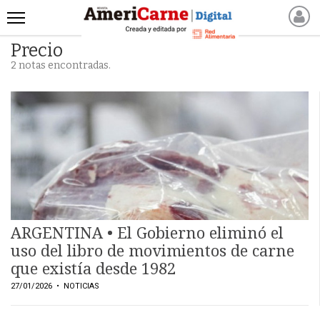
Precio
INICIO
2 notas encontradas.
NOTICIAS RECIENTES
NOTICIAS
ARTICULOS
PRODUCCIÓN
PROCESO
PRODUCTO
NUEVOS PRODUCTOS
MARKETPLACE
ARGENTINA • El Gobierno eliminó el
REVISTAS
uso del libro de movimientos de carne
que existía desde 1982
REVISTAS
27/01/2026
• NOTICIAS
CATÁLOGO DE CORTES
DE CARNE VACUNA