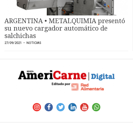
Y
CONDICIONES
POLÍTICAS
ARGENTINA • METALQUIMIA presentó
DE
PRIVACIDAD
su nuevo cargador automático de
MAPA
salchichas
DEL
SITIO
27/09/2021
• NOTICIAS
QUIENES
SOMOS