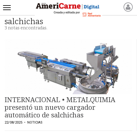
salchichas
INICIO
3 notas encontradas.
NOTICIAS RECIENTES
NOTICIAS
ARTICULOS
PRODUCCIÓN
PROCESO
PRODUCTO
NUEVOS PRODUCTOS
MARKETPLACE
INTERNACIONAL • METALQUIMIA
REVISTAS
presentó un nuevo cargador
automático de salchichas
REVISTAS
22/08/2025
• NOTICIAS
CATÁLOGO DE CORTES
DE CARNE VACUNA