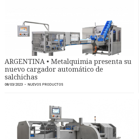
EVENTOS Y
CAPACITACIONES
DIRECTORIO
CALENDARIO
MEDIA KIT
SERVICIOS
ARGENTINA • Metalquimia presenta su
nuevo cargador automático de
salchichas
08/03/2023
• NUEVOS PRODUCTOS
CONTÁCTENOS
AYUDA
TÉRMINOS