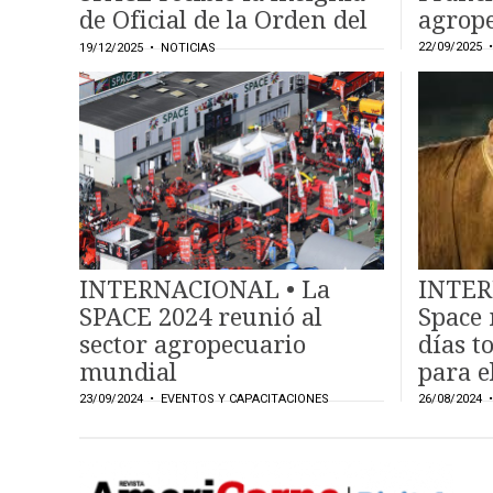
CARNE VACUNA
de Oficial de la Orden del
agrop
Mérito Agrícola
EVENTOS Y
22/09/2025
•
19/12/2025
• NOTICIAS
CAPACITACIONES
DIRECTORIO
CALENDARIO
MEDIA KIT
SERVICIOS
INTERNACIONAL • La
INTER
SPACE 2024 reunió al
Space 
sector agropecuario
días t
mundial
para e
23/09/2024
• EVENTOS Y CAPACITACIONES
26/08/2024
•
CONTÁCTENOS