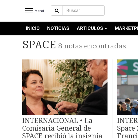
Menú
INICIO
NOTICIAS
ARTICULOS
MARKETP
INICIO
NOTICIAS RECIENTES
SPACE
8 notas encontradas.
NOTICIAS
ARTICULOS
PRODUCCIÓN
PROCESO
PRODUCTO
NUEVOS PRODUCTOS
MARKETPLACE
REVISTAS
INTERNACIONAL • La
INTER
REVISTAS
Comisaria General de
Space 
CATÁLOGO DE CORTES DE
SPACE recibió la insignia
Franci