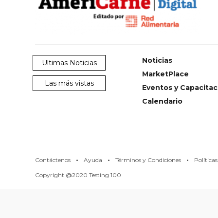
AYUDA
TÉRMINOS
Y
CONDICIONES
POLÍTICAS
DE
PRIVACIDAD
Noticias
Ultimas Noticias
MAPA
MarketPlace
DEL
Las más vistas
SITIO
Eventos y Capacitac
QUIENES
Calendario
SOMOS
·
·
·
Contáctenos
Ayuda
Términos y Condiciones
Política
Copyright @2020 Testing 100