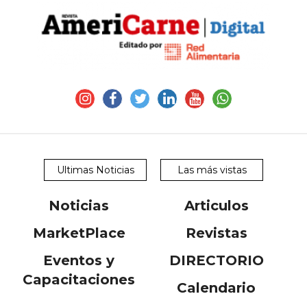
CONTÁCTENOS
AYUDA
TÉRMINOS
Ultimas Noticias
Las más vistas
Y
CONDICIONES
POLÍTICAS
Noticias
Articulos
DE
PRIVACIDAD
MarketPlace
Revistas
MAPA
DEL
Eventos y
DIRECTORIO
SITIO
QUIENES
Capacitaciones
SOMOS
Calendario