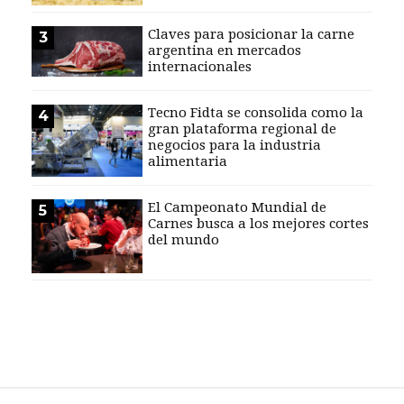
EVENTOS Y
Claves para posicionar la carne
3
CAPACITACIONES
argentina en mercados
internacionales
DIRECTORIO
CALENDARIO
Tecno Fidta se consolida como la
4
MEDIA KIT
gran plataforma regional de
negocios para la industria
TEMAS DESTACADOS
alimentaria
CARNE
FRIGORIFICO
El Campeonato Mundial de
5
Carnes busca a los mejores cortes
VACAS
del mundo
INVESTIGACIÓN
AGRO
CONCURSO
PREMIO
SERVICIOS