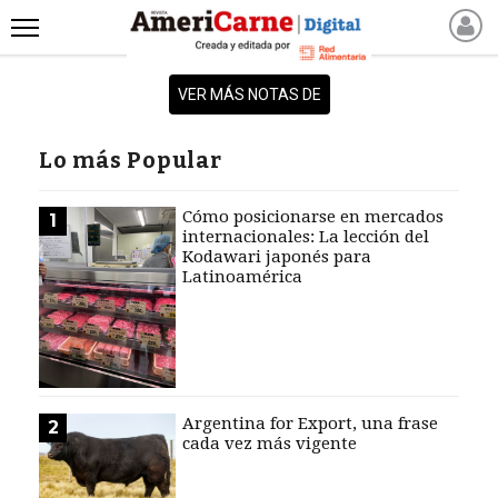
INICIO
VER MÁS NOTAS DE
NOTICIAS RECIENTES
NOTICIAS
Lo más Popular
ARTICULOS
PRODUCCIÓN
Cómo posicionarse en mercados
1
internacionales: La lección del
PROCESO
Kodawari japonés para
Latinoamérica
PRODUCTO
NUEVOS PRODUCTOS
MARKETPLACE
REVISTAS
REVISTAS
Argentina for Export, una frase
2
cada vez más vigente
CATÁLOGO DE CORTES
DE CARNE VACUNA