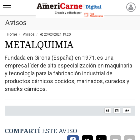
Avisos
INICIO
NOTICIAS RECIENTES
Home
Avisos
23/03/2021 19:20
NOTICIAS
METALQUIMIA
ARTICULOS
Fundada en Girona (España) en 1971, es una
PRODUCCIÓN
empresa líder de alta especialización en maquinaria
PROCESO
y tecnología para la fabricación industrial de
PRODUCTO
productos cárnicos cocidos, marinados, curados y
snacks cárnicos.
NUEVOS PRODUCTOS
MARKETPLACE
REVISTAS
+
REVISTAS
CATÁLOGO DE CORTES
COMPARTÍ
ESTE AVISO
DE CARNE VACUNA