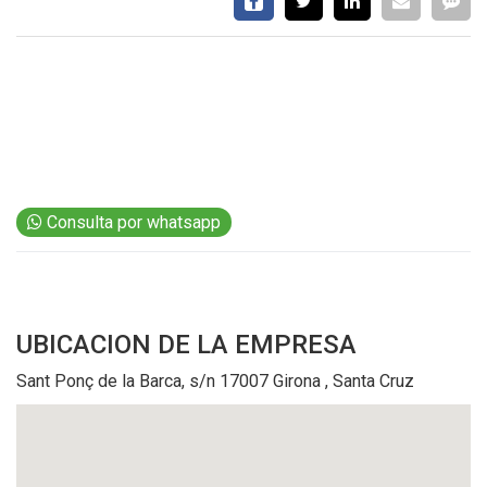
EVENTOS Y
CAPACITACIONES
DIRECTORIO
CALENDARIO
MEDIA KIT
SERVICIOS
Consulta por whatsapp
UBICACION
DE LA EMPRESA
Sant Ponç de la Barca, s/n 17007 Girona , Santa Cruz
CONTÁCTENOS
AYUDA
TÉRMINOS