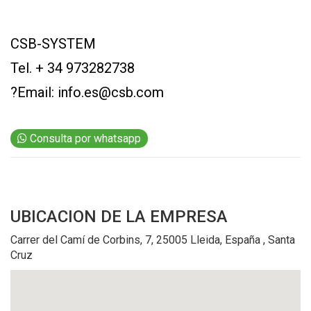
EVENTOS Y
CAPACITACIONES
CSB-SYSTEM
DIRECTORIO
Tel. + 34 973282738
CALENDARIO
?Email:
info.es@csb.com
MEDIA KIT
TEMAS DESTACADOS
CARNE
Consulta por whatsapp
FRIGORIFICO
VACAS
INVESTIGACIÓN
UBICACION
DE LA EMPRESA
AGRO
Carrer del Camí de Corbins, 7, 25005 Lleida, España , Santa
CONCURSO
Cruz
PREMIO
SERVICIOS