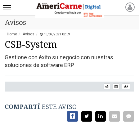
Avisos
INICIO
NOTICIAS RECIENTES
Home
Avisos
13/07/2021 02:09
NOTICIAS
CSB-System
ARTICULOS
Gestione con éxito su negocio con nuestras
PRODUCCIÓN
soluciones de software ERP
PROCESO
PRODUCTO
+
NUEVOS PRODUCTOS
MARKETPLACE
COMPARTÍ
ESTE AVISO
REVISTAS
REVISTAS
CATÁLOGO DE CORTES
DE CARNE VACUNA