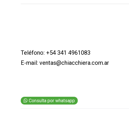
CARNE VACUNA
EVENTOS Y
CAPACITACIONES
DIRECTORIO
CALENDARIO
MEDIA KIT
Teléfono:
+54 341 4961083
E-mail:
ventas@chiacchiera.com.ar
SERVICIOS
Consulta por whatsapp
CONTÁCTENOS