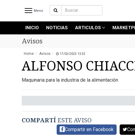
Menú
INICIO
NOTICIAS
ARTICULOS
MARKETP
INICIO
NOTICIAS RECIENTES
Avisos
NOTICIAS
Home
Avisos
17/02/2023 13:32
ARTICULOS
ALFONSO CHIACC
PRODUCCIÓN
PROCESO
Maquinaria para la industria de la alimentación
PRODUCTO
NUEVOS PRODUCTOS
MARKETPLACE
REVISTAS
COMPARTÍ
ESTE AVISO
REVISTAS
Compartir en Facebook
Com
CATÁLOGO DE CORTES DE