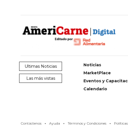
AYUDA
TÉRMINOS
Y
CONDICIONES
POLÍTICAS
DE
PRIVACIDAD
MAPA
DEL
SITIO
QUIENES
SOMOS
Noticias
Ultimas Noticias
MarketPlace
Las más vistas
Eventos y Capacitac
Calendario
·
·
·
Contáctenos
Ayuda
Términos y Condiciones
Política