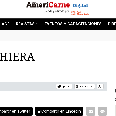
LACE
REVISTAS
EVENTOS Y CAPACITACIONES
DIR
HIERA
Imprimir
Enviar aviso
+
partir en Twitter
Compartír en Linkedin