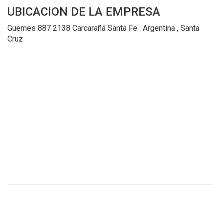
Y
UBICACION
DE LA EMPRESA
CONDICIONES
POLÍTICAS
Guemes 887 2138 Carcarañá Santa Fe . Argentina , Santa
DE
Cruz
PRIVACIDAD
MAPA
DEL
SITIO
QUIENES
SOMOS