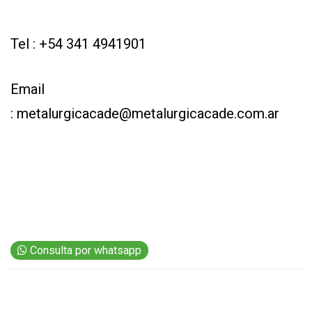
EVENTOS Y
CAPACITACIONES
Tel : +54 341 4941901
DIRECTORIO
CALENDARIO
Email
MEDIA KIT
: metalurgicacade@metalurgicacade.com.ar
SERVICIOS
Consulta por whatsapp
CONTÁCTENOS
AYUDA
TÉRMINOS