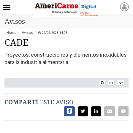
Avisos
INICIO
NOTICIAS RECIENTES
Home
Avisos
22/02/2023 14:06
NOTICIAS
CADE
ARTICULOS
Proyectos, construcciones y elementos inoxidables
PRODUCCIÓN
para la industria alimentaria.
PROCESO
PRODUCTO
+
NUEVOS PRODUCTOS
MARKETPLACE
COMPARTÍ
ESTE AVISO
REVISTAS
REVISTAS
CATÁLOGO DE CORTES
DE CARNE VACUNA