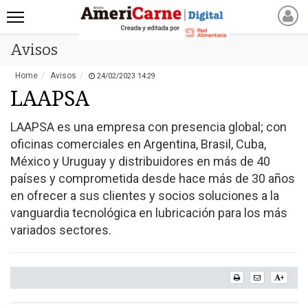
Avisos
INICIO
NOTICIAS RECIENTES
Home
Avisos
24/02/2023 14:29
NOTICIAS
LAAPSA
ARTICULOS
LAAPSA es una empresa con presencia global; con
PRODUCCIÓN
oficinas comerciales en Argentina, Brasil, Cuba,
PROCESO
México y Uruguay y distribuidores en más de 40
PRODUCTO
países y comprometida desde hace más de 30 años
en ofrecer a sus clientes y socios soluciones a la
NUEVOS PRODUCTOS
vanguardia tecnológica en lubricación para los más
MARKETPLACE
variados sectores.
REVISTAS
REVISTAS
CATÁLOGO DE CORTES
+
DE CARNE VACUNA