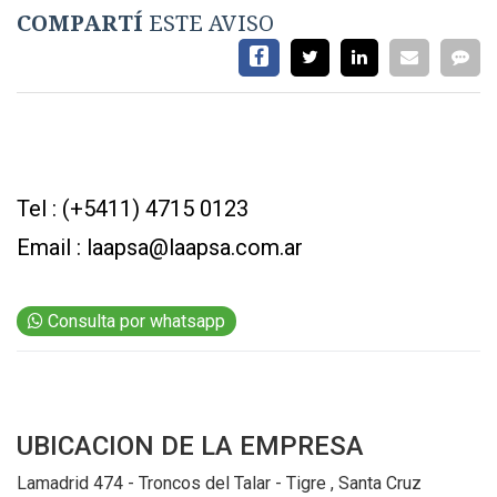
EVENTOS Y
COMPARTÍ
ESTE AVISO
CAPACITACIONES
DIRECTORIO
CALENDARIO
MEDIA KIT
Tel : (+5411) 4715 0123
SERVICIOS
Email :
laapsa@laapsa.com.ar
Consulta por whatsapp
UBICACION
DE LA EMPRESA
CONTÁCTENOS
AYUDA
Lamadrid 474 - Troncos del Talar - Tigre , Santa Cruz
TÉRMINOS