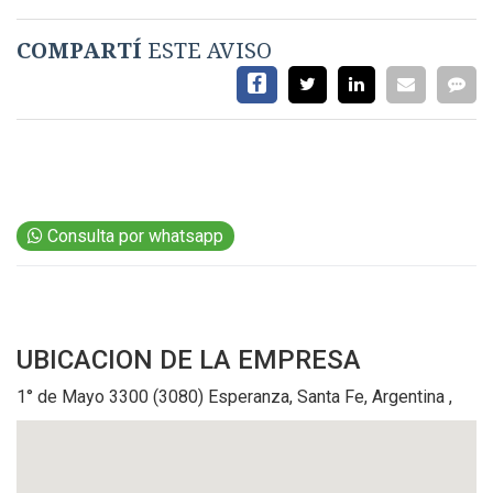
EVENTOS Y
COMPARTÍ
ESTE AVISO
CAPACITACIONES
DIRECTORIO
CALENDARIO
MEDIA KIT
SERVICIOS
Consulta por whatsapp
UBICACION
DE LA EMPRESA
1° de Mayo 3300 (3080) Esperanza, Santa Fe, Argentina ,
CONTÁCTENOS
AYUDA
TÉRMINOS