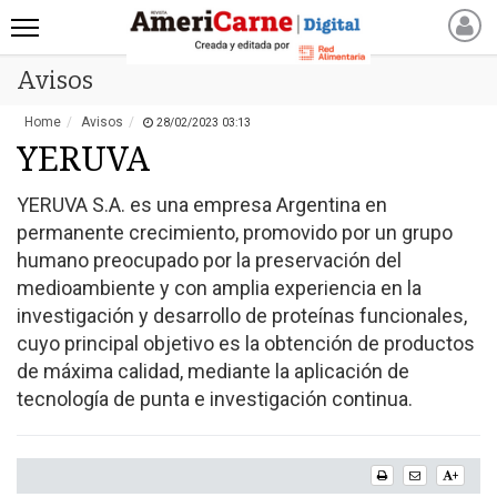
Avisos
INICIO
NOTICIAS RECIENTES
Home
Avisos
28/02/2023 03:13
NOTICIAS
YERUVA
ARTICULOS
YERUVA S.A. es una empresa Argentina en
PRODUCCIÓN
permanente crecimiento, promovido por un grupo
PROCESO
humano preocupado por la preservación del
PRODUCTO
medioambiente y con amplia experiencia en la
investigación y desarrollo de proteínas funcionales,
NUEVOS PRODUCTOS
cuyo principal objetivo es la obtención de productos
MARKETPLACE
de máxima calidad, mediante la aplicación de
REVISTAS
tecnología de punta e investigación continua.
REVISTAS
CATÁLOGO DE CORTES
+
DE CARNE VACUNA