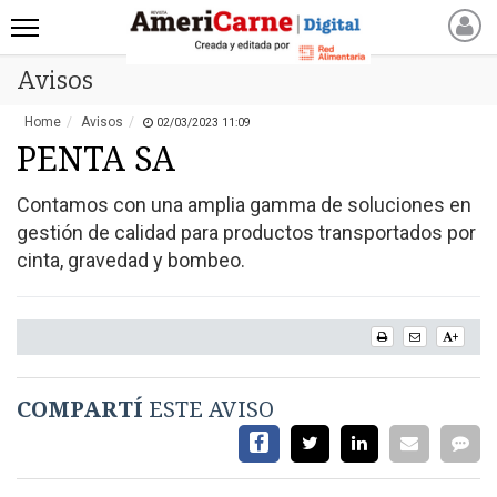
Avisos
INICIO
NOTICIAS RECIENTES
Home
Avisos
02/03/2023 11:09
NOTICIAS
PENTA SA
ARTICULOS
Contamos con una amplia gamma de soluciones en
PRODUCCIÓN
gestión de calidad para productos transportados por
PROCESO
cinta, gravedad y bombeo.
PRODUCTO
NUEVOS PRODUCTOS
+
MARKETPLACE
REVISTAS
COMPARTÍ
ESTE AVISO
REVISTAS
CATÁLOGO DE CORTES
DE CARNE VACUNA