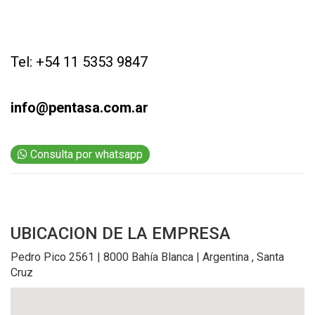
EVENTOS Y
CAPACITACIONES
DIRECTORIO
Tel: +54 11 5353 9847
CALENDARIO
MEDIA KIT
info@pentasa.com.ar
TEMAS DESTACADOS
CARNE
Consulta por whatsapp
FRIGORIFICO
VACAS
INVESTIGACIÓN
AGRO
UBICACION
DE LA EMPRESA
CONCURSO
Pedro Pico 2561 | 8000 Bahía Blanca | Argentina , Santa
PREMIO
Cruz
SERVICIOS