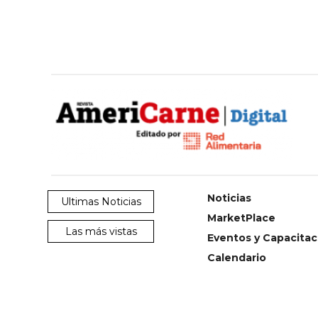
SERVICIOS
CONTÁCTENOS
AYUDA
TÉRMINOS
Noticias
Ultimas Noticias
Y
MarketPlace
CONDICIONES
Las más vistas
POLÍTICAS
Eventos y Capacitac
DE
Calendario
PRIVACIDAD
MAPA
DEL
SITIO
QUIENES