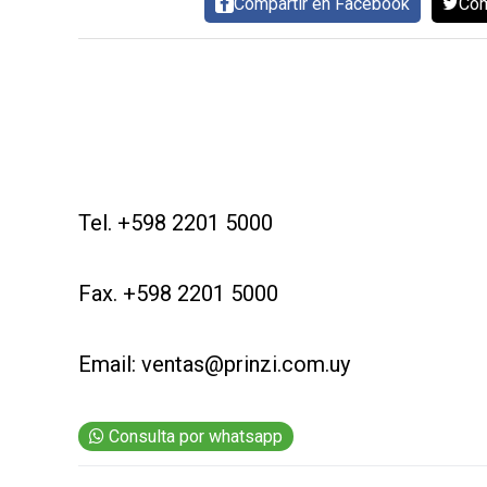
Compartir en Facebook
Com
CARNE VACUNA
EVENTOS Y
CAPACITACIONES
DIRECTORIO
CALENDARIO
MEDIA KIT
TEMAS DESTACADOS
Tel. +598 2201 5000
CARNE
FRIGORIFICO
Fax. +598 2201 5000
VACAS
INVESTIGACIÓN
Email:
ventas@prinzi.com.uy
AGRO
CONCURSO
Consulta por whatsapp
PREMIO