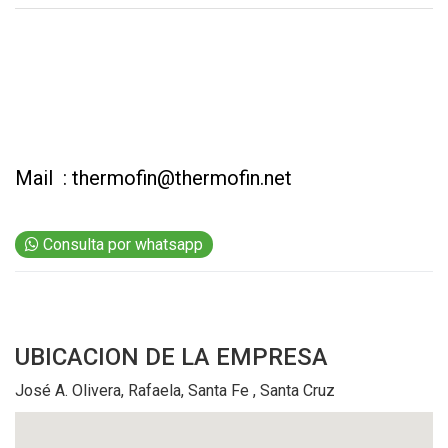
EVENTOS Y
CAPACITACIONES
DIRECTORIO
CALENDARIO
MEDIA KIT
Mail :
thermofin@thermofin.net
SERVICIOS
Consulta por whatsapp
UBICACION
DE LA EMPRESA
José A. Olivera, Rafaela, Santa Fe , Santa Cruz
CONTÁCTENOS
AYUDA
TÉRMINOS