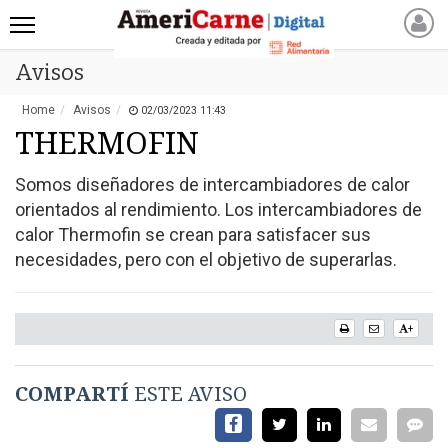
Avisos
INICIO
NOTICIAS RECIENTES
Home
Avisos
02/03/2023 11:43
NOTICIAS
THERMOFIN
ARTICULOS
Somos diseñadores de intercambiadores de calor
PRODUCCIÓN
orientados al rendimiento. Los intercambiadores de
PROCESO
calor Thermofin se crean para satisfacer sus
PRODUCTO
necesidades, pero con el objetivo de superarlas.
NUEVOS PRODUCTOS
MARKETPLACE
+
REVISTAS
REVISTAS
COMPARTÍ
ESTE AVISO
CATÁLOGO DE CORTES
DE CARNE VACUNA