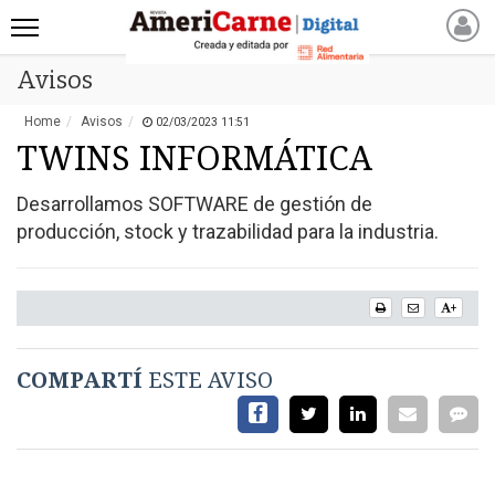
Avisos
INICIO
NOTICIAS RECIENTES
Home
Avisos
02/03/2023 11:51
NOTICIAS
TWINS INFORMÁTICA
ARTICULOS
Desarrollamos SOFTWARE de gestión de
PRODUCCIÓN
producción, stock y trazabilidad para la industria.
PROCESO
PRODUCTO
+
NUEVOS PRODUCTOS
MARKETPLACE
COMPARTÍ
ESTE AVISO
REVISTAS
REVISTAS
CATÁLOGO DE CORTES
DE CARNE VACUNA