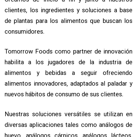
EVENTOS Y
clientes, los ingredientes y soluciones a base
CAPACITACIONES
de plantas para los alimentos que buscan los
DIRECTORIO
consumidores.
CALENDARIO
MEDIA KIT
Tomorrow Foods como partner de innovación
TEMAS DESTACADOS
CARNE
habilita a los jugadores de la industria de
FRIGORIFICO
alimentos y bebidas a seguir ofreciendo
VACAS
alimentos innovadores, adaptados al paladar y
INVESTIGACIÓN
nuevos hábitos de consumo de sus clientes.
AGRO
CONCURSO
Nuestras soluciones versátiles se utilizan en
PREMIO
diversas aplicaciones tales como análogos de
SERVICIOS
huevo, análogos cárnicos, análogos lácteos,