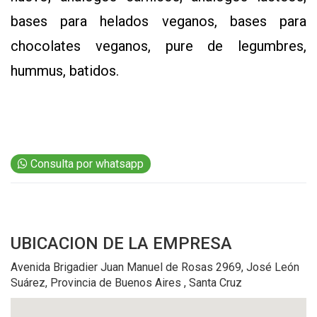
bases para helados veganos, bases para
chocolates veganos, pure de legumbres,
hummus, batidos.
CONTÁCTENOS
AYUDA
Consulta por whatsapp
TÉRMINOS
Y
CONDICIONES
POLÍTICAS
DE
PRIVACIDAD
UBICACION
DE LA EMPRESA
MAPA
DEL
Avenida Brigadier Juan Manuel de Rosas 2969, José León
SITIO
QUIENES
Suárez, Provincia de Buenos Aires , Santa Cruz
SOMOS