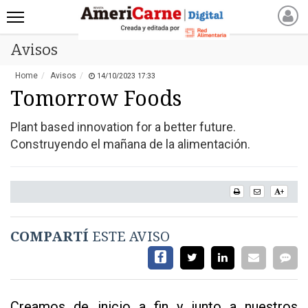
Avisos
INICIO
NOTICIAS RECIENTES
Home
Avisos
14/10/2023 17:33
NOTICIAS
Tomorrow Foods
ARTICULOS
Plant based innovation for a better future.
PRODUCCIÓN
Construyendo el mañana de la alimentación.
PROCESO
PRODUCTO
+
NUEVOS PRODUCTOS
MARKETPLACE
COMPARTÍ
ESTE AVISO
REVISTAS
REVISTAS
CATÁLOGO DE CORTES
DE CARNE VACUNA
Creamos de inicio a fin y junto a nuestros