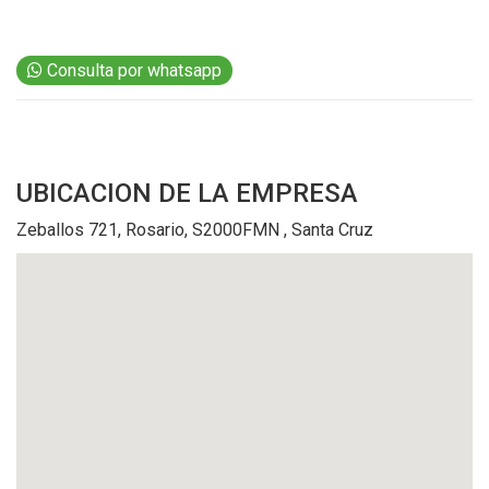
EVENTOS Y
CAPACITACIONES
Consulta por whatsapp
DIRECTORIO
CALENDARIO
MEDIA KIT
TEMAS DESTACADOS
UBICACION
DE LA EMPRESA
CARNE
Zeballos 721, Rosario, S2000FMN , Santa Cruz
FRIGORIFICO
VACAS
INVESTIGACIÓN
AGRO
CONCURSO
PREMIO
SERVICIOS