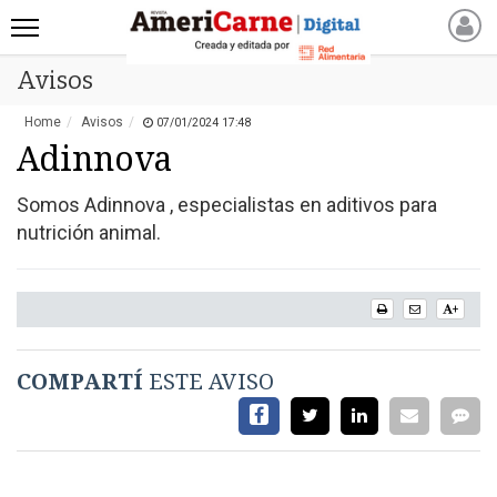
Avisos
INICIO
NOTICIAS RECIENTES
Home
Avisos
07/01/2024 17:48
NOTICIAS
Adinnova
ARTICULOS
Somos Adinnova , especialistas en aditivos para
PRODUCCIÓN
nutrición animal.
PROCESO
PRODUCTO
+
NUEVOS PRODUCTOS
MARKETPLACE
COMPARTÍ
ESTE AVISO
REVISTAS
REVISTAS
CATÁLOGO DE CORTES
DE CARNE VACUNA