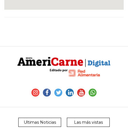
CONTÁCTENOS
AYUDA
TÉRMINOS
Y
CONDICIONES
POLÍTICAS
DE
PRIVACIDAD
MAPA
DEL
SITIO
QUIENES
SOMOS
Ultimas Noticias
Las más vistas