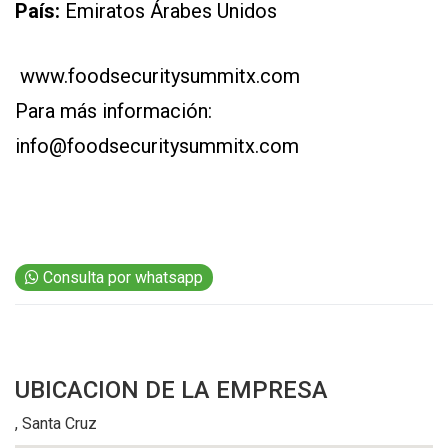
País:
Emiratos Árabes Unidos
www.foodsecuritysummitx.com
Para más información:
info@foodsecuritysummitx.com
CONTÁCTENOS
AYUDA
TÉRMINOS
Y
CONDICIONES
Consulta por whatsapp
POLÍTICAS
DE
PRIVACIDAD
MAPA
DEL
SITIO
UBICACION
DE LA EMPRESA
QUIENES
SOMOS
, Santa Cruz