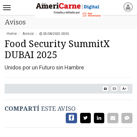
Avisos
INICIO
NOTICIAS RECIENTES
Home
Avisos
05/08/2025 00:55
NOTICIAS
Food Security SummitX
ARTICULOS
DUBAI 2025
PRODUCCIÓN
Unidos por un Futuro sin Hambre
PROCESO
PRODUCTO
NUEVOS PRODUCTOS
+
MARKETPLACE
REVISTAS
COMPARTÍ
ESTE AVISO
REVISTAS
CATÁLOGO DE CORTES
DE CARNE VACUNA