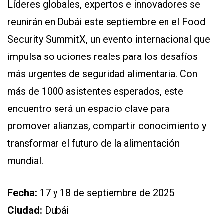
Líderes globales, expertos e innovadores se
EVENTOS Y
reunirán en Dubái este septiembre en el Food
CAPACITACIONES
Security SummitX, un evento internacional que
DIRECTORIO
CALENDARIO
impulsa soluciones reales para los desafíos
MEDIA KIT
más urgentes de seguridad alimentaria. Con
TEMAS DESTACADOS
más de 1000 asistentes esperados, este
CARNE
encuentro será un espacio clave para
FRIGORIFICO
promover alianzas, compartir conocimiento y
VACAS
transformar el futuro de la alimentación
INVESTIGACIÓN
AGRO
mundial.
CONCURSO
PREMIO
Fecha:
17 y 18 de septiembre de 2025
Ciudad:
Dubái
SERVICIOS