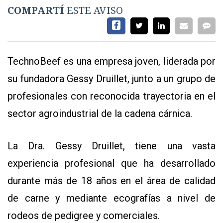
EVENTOS Y
COMPARTÍ
ESTE AVISO
CAPACITACIONES
DIRECTORIO
CALENDARIO
TechnoBeef es una empresa joven, liderada por
MEDIA KIT
su fundadora Gessy Druillet, junto a un grupo de
SERVICIOS
profesionales con reconocida trayectoria en el
sector agroindustrial de la cadena cárnica.
La Dra. Gessy Druillet, tiene una vasta
experiencia profesional que ha desarrollado
durante más de 18 años en el área de calidad
de carne y mediante ecografías a nivel de
CONTÁCTENOS
AYUDA
rodeos de pedigree y comerciales.
TÉRMINOS