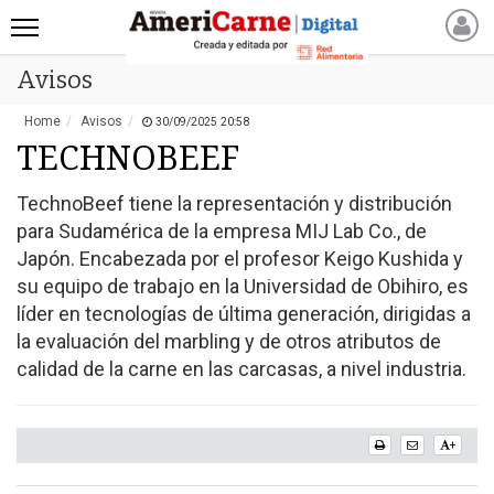
Avisos
INICIO
NOTICIAS RECIENTES
Home
Avisos
30/09/2025 20:58
NOTICIAS
TECHNOBEEF
ARTICULOS
TechnoBeef tiene la representación y distribución
PRODUCCIÓN
para Sudamérica de la empresa MIJ Lab Co., de
PROCESO
Japón. Encabezada por el profesor Keigo Kushida y
PRODUCTO
su equipo de trabajo en la Universidad de Obihiro, es
líder en tecnologías de última generación, dirigidas a
NUEVOS PRODUCTOS
la evaluación del marbling y de otros atributos de
MARKETPLACE
calidad de la carne en las carcasas, a nivel industria.
REVISTAS
REVISTAS
CATÁLOGO DE CORTES
+
DE CARNE VACUNA