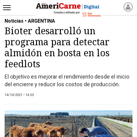
Noticias • ARGENTINA
INICIO
Bioter desarrolló un
NOTICIAS RECIENTES
programa para detectar
NOTICIAS
ARTICULOS
almidón en bosta en los
PRODUCCIÓN
feedlots
PROCESO
El objetivo es mejorar el rendimiento desde el inicio
PRODUCTO
del encierre y reducir los costos de producción.
NUEVOS PRODUCTOS
14/10/2021 • 14:53
MARKETPLACE
REVISTAS
REVISTAS
CATÁLOGO DE CORTES
DE CARNE VACUNA