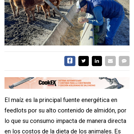
EVENTOS Y
CAPACITACIONES
DIRECTORIO
CALENDARIO
MEDIA KIT
SERVICIOS
El maíz es la principal fuente energética en
feedlots por su alto contenido de almidón, por
lo que su consumo impacta de manera directa
CONTÁCTENOS
AYUDA
en los costos de la dieta de los animales. Es
TÉRMINOS