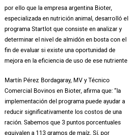
Y
por ello que la empresa argentina Bioter,
CONDICIONES
POLÍTICAS
especializada en nutrición animal, desarrolló el
DE
PRIVACIDAD
programa Startlot que consiste en analizar y
MAPA
DEL
determinar el nivel de almidón en bosta con el
SITIO
QUIENES
fin de evaluar si existe una oportunidad de
SOMOS
mejora en la eficiencia de uso de ese nutriente
Martín Pérez Bordagaray, MV y Técnico
Comercial Bovinos en Bioter, afirma que: “la
implementación del programa puede ayudar a
reducir significativamente los costos de una
ración. Sabemos que 3 puntos porcentuales
equivalen a 113 gramos de maíz. Sí, por