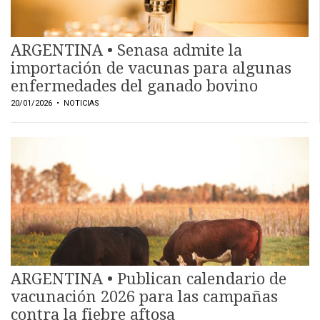
ARGENTINA • Senasa admite la
importación de vacunas para algunas
enfermedades del ganado bovino
20/01/2026
• NOTICIAS
CONTÁCTENOS
AYUDA
TÉRMINOS
Y
CONDICIONES
POLÍTICAS
DE
PRIVACIDAD
MAPA
DEL
SITIO
ARGENTINA • Publican calendario de
QUIENES
vacunación 2026 para las campañas
SOMOS
contra la fiebre aftosa