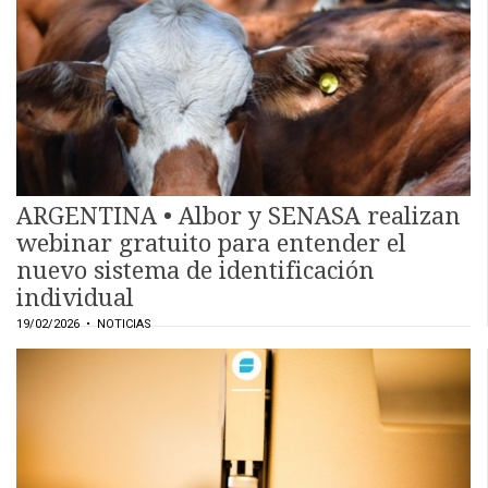
EVENTOS Y
CAPACITACIONES
DIRECTORIO
CALENDARIO
MEDIA KIT
TEMAS DESTACADOS
ARGENTINA • Albor y SENASA realizan
CARNE
webinar gratuito para entender el
FRIGORIFICO
nuevo sistema de identificación
VACAS
individual
INVESTIGACIÓN
19/02/2026
• NOTICIAS
AGRO
CONCURSO
PREMIO
SERVICIOS