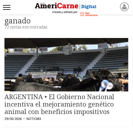
ganado
INICIO
72 notas encontradas.
NOTICIAS RECIENTES
NOTICIAS
ARTICULOS
PRODUCCIÓN
PROCESO
PRODUCTO
NUEVOS PRODUCTOS
MARKETPLACE
ARGENTINA • El Gobierno Nacional
REVISTAS
incentiva el mejoramiento genético
animal con beneficios impositivos
REVISTAS
29/05/2026
• NOTICIAS
CATÁLOGO DE CORTES
DE CARNE VACUNA