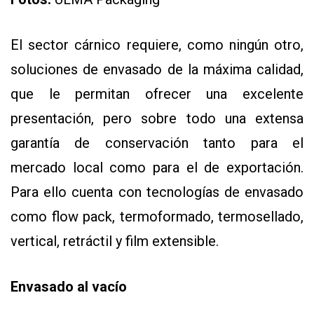
Y
CONDICIONES
POLÍTICAS
El sector cárnico requiere, como ningún otro,
DE
PRIVACIDAD
soluciones de envasado de la máxima calidad,
MAPA
DEL
que le permitan ofrecer una excelente
SITIO
QUIENES
presentación, pero sobre todo una extensa
SOMOS
garantía de conservación tanto para el
mercado local como para el de exportación.
Para ello cuenta con tecnologías de envasado
como flow pack, termoformado, termosellado,
vertical, retráctil y film extensible.
Envasado al vacío