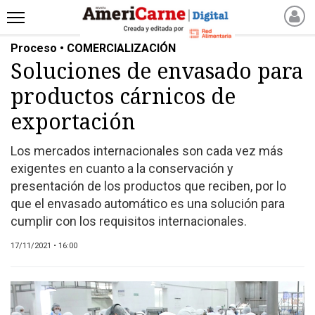
Proceso • COMERCIALIZACIÓN
INICIO
Soluciones de envasado para
NOTICIAS RECIENTES
productos cárnicos de
NOTICIAS
ARTICULOS
exportación
PRODUCCIÓN
Los mercados internacionales son cada vez más
PROCESO
exigentes en cuanto a la conservación y
PRODUCTO
presentación de los productos que reciben, por lo
NUEVOS PRODUCTOS
que el envasado automático es una solución para
cumplir con los requisitos internacionales.
MARKETPLACE
REVISTAS
17/11/2021 • 16:00
REVISTAS
CATÁLOGO DE CORTES
DE CARNE VACUNA