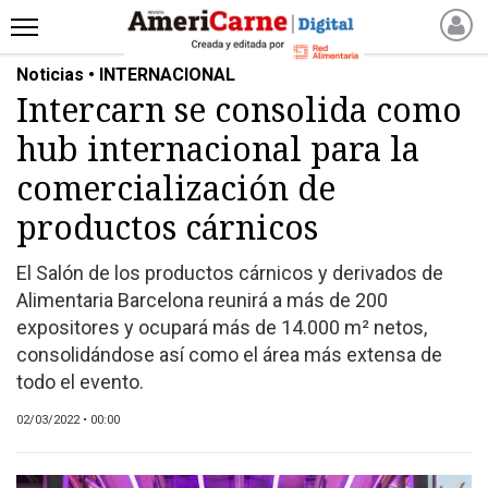
Noticias • INTERNACIONAL
INICIO
Intercarn se consolida como
NOTICIAS RECIENTES
hub internacional para la
NOTICIAS
ARTICULOS
comercialización de
PRODUCCIÓN
productos cárnicos
PROCESO
El Salón de los productos cárnicos y derivados de
PRODUCTO
Alimentaria Barcelona reunirá a más de 200
NUEVOS PRODUCTOS
expositores y ocupará más de 14.000 m² netos,
MARKETPLACE
consolidándose así como el área más extensa de
REVISTAS
todo el evento.
REVISTAS
02/03/2022 • 00:00
CATÁLOGO DE CORTES
DE CARNE VACUNA