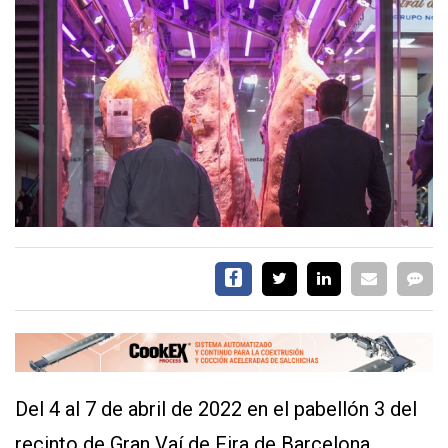
EVENTOS Y
CAPACITACIONES
DIRECTORIO
CALENDARIO
MEDIA KIT
TEMAS DESTACADOS
CARNE
FRIGORIFICO
VACAS
INVESTIGACIÓN
AGRO
CONCURSO
PREMIO
Del 4 al 7 de abril de 2022 en el pabellón 3 del
SERVICIOS
recinto de Gran Vaí de Fira de Barcelona