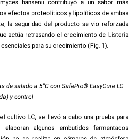
omyces hansenii contribuyó a un sabor más
 los efectos proteolíticos y lipolíticos de ambas
e, la seguridad del producto se vio reforzada
que actúa retrasando el crecimiento de Listeria
senciales para su crecimiento (Fig. 1).
ías de salado a 5°C con SafePro® EasyCure LC
da) y control
del cultivo LC, se llevó a cabo una prueba para
e elaboran algunos embutidos fermentados
ación no se realiza en cámaras de atmósfera