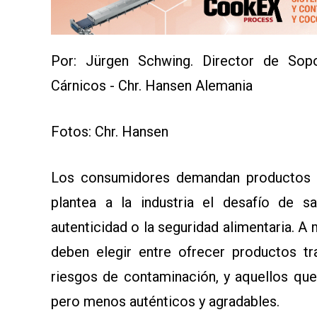
SERVICIOS
Por: Jürgen Schwing. Director de Sopo
Cárnicos - Chr. Hansen Alemania
Fotos: Chr. Hansen
CONTÁCTENOS
Los consumidores demandan productos cár
AYUDA
TÉRMINOS
plantea a la industria el desafío de s
Y
CONDICIONES
autenticidad o la seguridad alimentaria. 
POLÍTICAS
DE
deben elegir entre ofrecer productos tr
PRIVACIDAD
MAPA
riesgos de contaminación, y aquellos que
DEL
SITIO
pero menos auténticos y agradables.
QUIENES