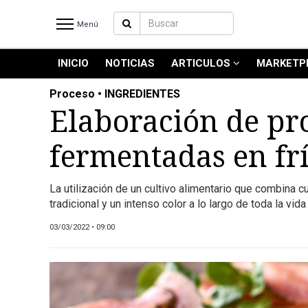
Menú
INICIO
NOTICIAS
ARTICULOS
MARKETP
INICIO
NOTICIAS RECIENTES
Proceso • INGREDIENTES
NOTICIAS
Elaboración de pr
ARTICULOS
fermentadas en fr
PRODUCCIÓN
PROCESO
La utilización de un cultivo alimentario que combina 
PRODUCTO
tradicional y un intenso color a lo largo de toda la vida 
NUEVOS PRODUCTOS
03/03/2022 • 09:00
MARKETPLACE
REVISTAS
REVISTAS
CATÁLOGO DE CORTES DE