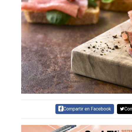
CARNE VACUNA
EVENTOS Y
CAPACITACIONES
DIRECTORIO
CALENDARIO
MEDIA KIT
TEMAS DESTACADOS
CARNE
FRIGORIFICO
VACAS
INVESTIGACIÓN
AGRO
Compartir en Facebook
Com
CONCURSO
PREMIO