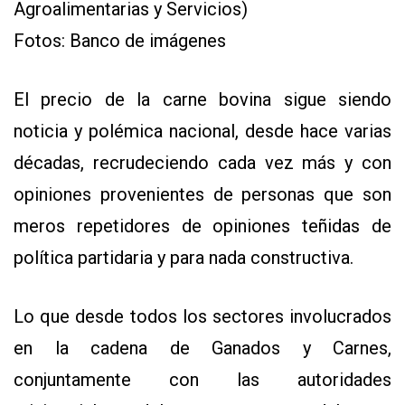
Agroalimentarias y Servicios)
Y
CONDICIONES
Fotos: Banco de imágenes
POLÍTICAS
DE
PRIVACIDAD
MAPA
El precio de la carne bovina sigue siendo
DEL
SITIO
noticia y polémica nacional, desde hace varias
QUIENES
SOMOS
décadas, recrudeciendo cada vez más y con
opiniones provenientes de personas que son
meros repetidores de opiniones teñidas de
política partidaria y para nada constructiva.
Lo que desde todos los sectores involucrados
en la cadena de Ganados y Carnes,
conjuntamente con las autoridades