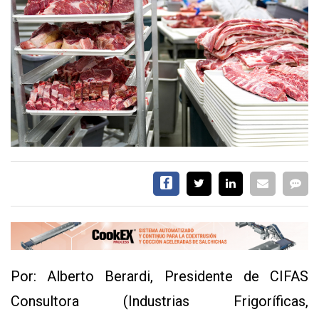
EVENTOS Y
CAPACITACIONES
DIRECTORIO
CALENDARIO
MEDIA KIT
SERVICIOS
Por: Alberto Berardi, Presidente de CIFAS
CONTÁCTENOS
Consultora (Industrias Frigoríficas,
AYUDA
TÉRMINOS