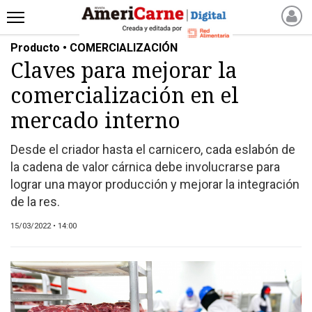
Producto • COMERCIALIZACIÓN
INICIO
Claves para mejorar la
NOTICIAS RECIENTES
comercialización en el
NOTICIAS
ARTICULOS
mercado interno
PRODUCCIÓN
Desde el criador hasta el carnicero, cada eslabón de
PROCESO
la cadena de valor cárnica debe involucrarse para
PRODUCTO
lograr una mayor producción y mejorar la integración
NUEVOS PRODUCTOS
de la res.
MARKETPLACE
15/03/2022 • 14:00
REVISTAS
REVISTAS
CATÁLOGO DE CORTES
DE CARNE VACUNA