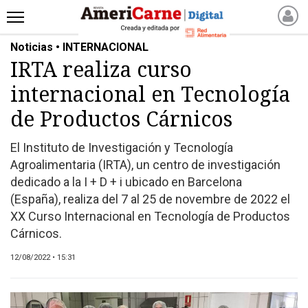
Noticias • INTERNACIONAL
INICIO
IRTA realiza curso
NOTICIAS RECIENTES
internacional en Tecnología
NOTICIAS
ARTICULOS
de Productos Cárnicos
PRODUCCIÓN
El Instituto de Investigación y Tecnología
PROCESO
Agroalimentaria (IRTA), un centro de investigación
PRODUCTO
dedicado a la I + D + i ubicado en Barcelona
NUEVOS PRODUCTOS
(España), realiza del 7 al 25 de novembre de 2022 el
XX Curso Internacional en Tecnología de Productos
MARKETPLACE
Cárnicos.
REVISTAS
REVISTAS
12/08/2022 • 15:31
CATÁLOGO DE CORTES
DE CARNE VACUNA