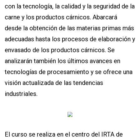
con la tecnología, la calidad y la seguridad de la
carne y los productos cárnicos. Abarcará
desde la obtención de las materias primas más
adecuadas hasta los procesos de elaboración y
envasado de los productos cárnicos. Se
analizarán también los últimos avances en
CONTÁCTENOS
AYUDA
tecnologías de procesamiento y se ofrece una
TÉRMINOS
Y
visión actualizada de las tendencias
CONDICIONES
POLÍTICAS
industriales.
DE
PRIVACIDAD
MAPA
DEL
SITIO
QUIENES
SOMOS
El curso se realiza en el centro del IRTA de