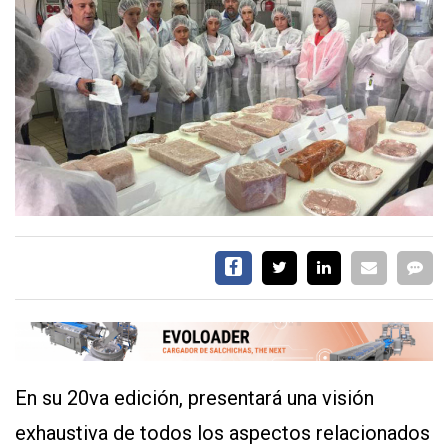
EVENTOS Y
CAPACITACIONES
DIRECTORIO
CALENDARIO
MEDIA KIT
TEMAS DESTACADOS
CARNE
FRIGORIFICO
VACAS
INVESTIGACIÓN
AGRO
CONCURSO
PREMIO
En su 20va edición, presentará una visión
SERVICIOS
exhaustiva de todos los aspectos relacionados