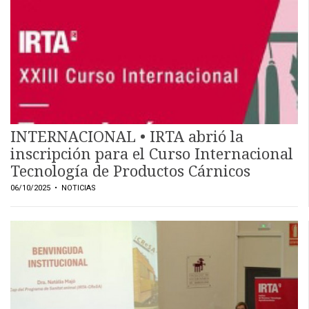
EVENTOS Y
CAPACITACIONES
DIRECTORIO
CALENDARIO
MEDIA KIT
TEMAS DESTACADOS
INTERNACIONAL • IRTA abrió la
CARNE
inscripción para el Curso Internacional
FRIGORIFICO
Tecnología de Productos Cárnicos
VACAS
06/10/2025
• NOTICIAS
INVESTIGACIÓN
AGRO
CONCURSO
PREMIO
SERVICIOS