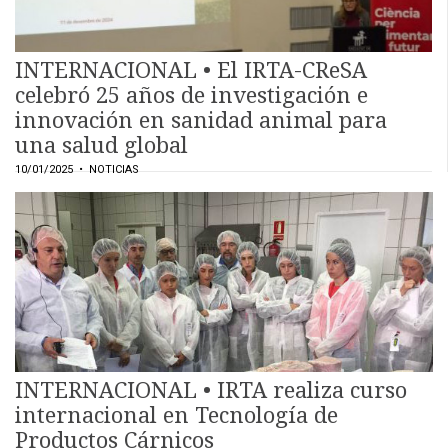
INTERNACIONAL • El IRTA-CReSA
celebró 25 años de investigación e
innovación en sanidad animal para
una salud global
10/01/2025
• NOTICIAS
CONTÁCTENOS
AYUDA
TÉRMINOS
Y
CONDICIONES
POLÍTICAS
DE
PRIVACIDAD
MAPA
DEL
SITIO
INTERNACIONAL • IRTA realiza curso
QUIENES
internacional en Tecnología de
SOMOS
Productos Cárnicos