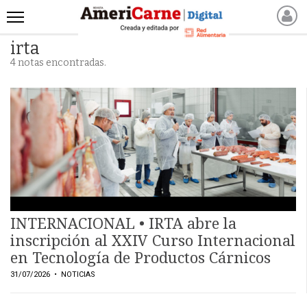
irta
INICIO
4 notas encontradas.
NOTICIAS RECIENTES
NOTICIAS
ARTICULOS
PRODUCCIÓN
PROCESO
PRODUCTO
NUEVOS PRODUCTOS
MARKETPLACE
INTERNACIONAL • IRTA abre la
REVISTAS
inscripción al XXIV Curso Internacional
en Tecnología de Productos Cárnicos
REVISTAS
31/07/2026
• NOTICIAS
CATÁLOGO DE CORTES
DE CARNE VACUNA