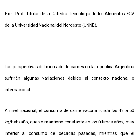
Y
CONDICIONES
Por:
Prof. Titular de la Cátedra Tecnología de los Alimentos FCV
POLÍTICAS
DE
de la Universidad Nacional del Nordeste (UNNE).
PRIVACIDAD
MAPA
DEL
SITIO
QUIENES
SOMOS
Las perspectivas del mercado de carnes en la república Argentina
sufrirán algunas variaciones debido al contexto nacional e
internacional.
A nivel nacional, el consumo de carne vacuna ronda los 48 a 50
kg/hab/año, que se mantiene constante en los últimos años, muy
inferior al consumo de décadas pasadas, mientras que el