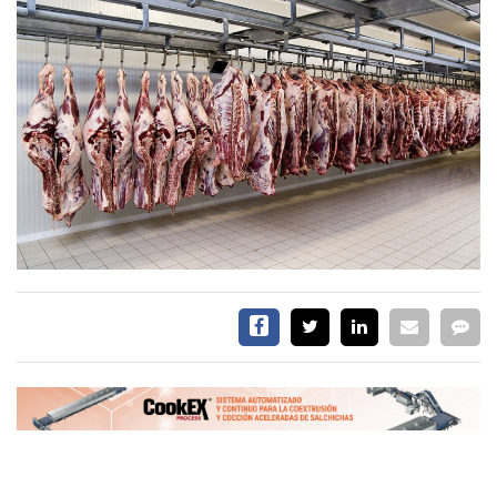
EVENTOS Y
CAPACITACIONES
DIRECTORIO
CALENDARIO
MEDIA KIT
SERVICIOS
CONTÁCTENOS
AYUDA
TÉRMINOS