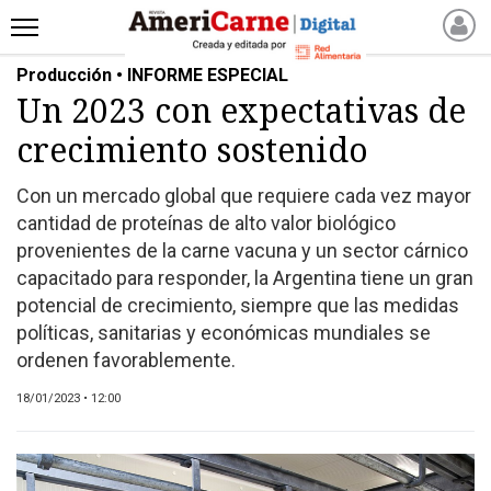
Producción • INFORME ESPECIAL
INICIO
Un 2023 con expectativas de
NOTICIAS RECIENTES
crecimiento sostenido
NOTICIAS
ARTICULOS
Con un mercado global que requiere cada vez mayor
PRODUCCIÓN
cantidad de proteínas de alto valor biológico
PROCESO
provenientes de la carne vacuna y un sector cárnico
capacitado para responder, la Argentina tiene un gran
PRODUCTO
potencial de crecimiento, siempre que las medidas
NUEVOS PRODUCTOS
políticas, sanitarias y económicas mundiales se
MARKETPLACE
ordenen favorablemente.
REVISTAS
18/01/2023 • 12:00
REVISTAS
CATÁLOGO DE CORTES
DE CARNE VACUNA