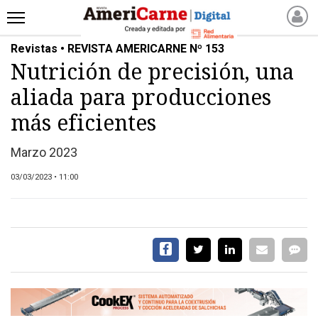
Revistas • REVISTA AMERICARNE Nº 153
INICIO
Nutrición de precisión, una
NOTICIAS RECIENTES
aliada para producciones
NOTICIAS
ARTICULOS
más eficientes
PRODUCCIÓN
Marzo 2023
PROCESO
03/03/2023 • 11:00
PRODUCTO
NUEVOS PRODUCTOS
MARKETPLACE
REVISTAS
REVISTAS
CATÁLOGO DE CORTES
DE CARNE VACUNA