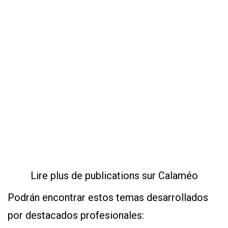
Y
CONDICIONES
POLÍTICAS
DE
PRIVACIDAD
MAPA
DEL
SITIO
QUIENES
SOMOS
Lire plus de publications sur Calaméo
Podrán encontrar estos temas desarrollados
por destacados profesionales: