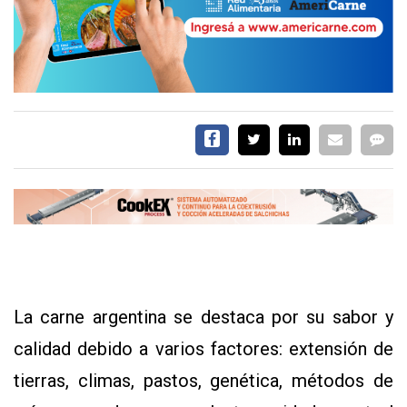
EVENTOS Y
CAPACITACIONES
DIRECTORIO
CALENDARIO
MEDIA KIT
SERVICIOS
La carne argentina se destaca por su sabor y
calidad debido a varios factores: extensión de
CONTÁCTENOS
tierras, climas, pastos, genética, métodos de
AYUDA
TÉRMINOS