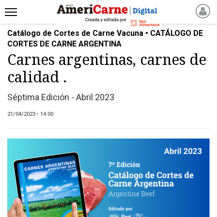
Catálogo de Cortes de Carne Vacuna • CATÁLOGO DE
INICIO
CORTES DE CARNE ARGENTINA
NOTICIAS RECIENTES
Carnes argentinas, carnes de
NOTICIAS
calidad .
ARTICULOS
PRODUCCIÓN
Séptima Edición - Abril 2023
PROCESO
21/04/2023 • 14:00
PRODUCTO
NUEVOS PRODUCTOS
MARKETPLACE
REVISTAS
REVISTAS
CATÁLOGO DE CORTES
DE CARNE VACUNA