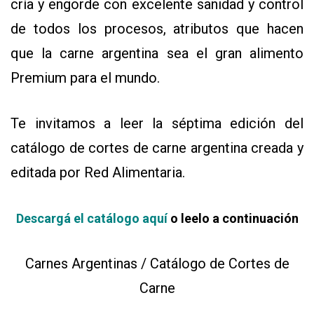
cría y engorde con excelente sanidad y control
Y
CONDICIONES
de todos los procesos, atributos que hacen
POLÍTICAS
DE
que la carne argentina sea el gran alimento
PRIVACIDAD
MAPA
Premium para el mundo.
DEL
SITIO
QUIENES
Te invitamos a leer la séptima edición del
SOMOS
catálogo de cortes de carne argentina creada y
editada por Red Alimentaria.
Descargá el catálogo
aquí
o leelo a continuación
Carnes Argentinas / Catálogo de Cortes de
Carne