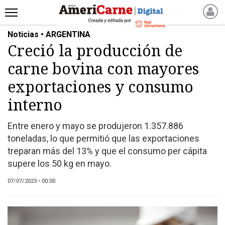
Noticias • ARGENTINA
INICIO
Creció la producción de
NOTICIAS RECIENTES
carne bovina con mayores
NOTICIAS
ARTICULOS
exportaciones y consumo
PRODUCCIÓN
interno
PROCESO
Entre enero y mayo se produjeron 1.357.886
PRODUCTO
toneladas, lo que permitió que las exportaciones
NUEVOS PRODUCTOS
treparan más del 13% y que el consumo per cápita
MARKETPLACE
supere los 50 kg en mayo.
REVISTAS
07/07/2023 • 00:00
REVISTAS
CATÁLOGO DE CORTES
DE CARNE VACUNA