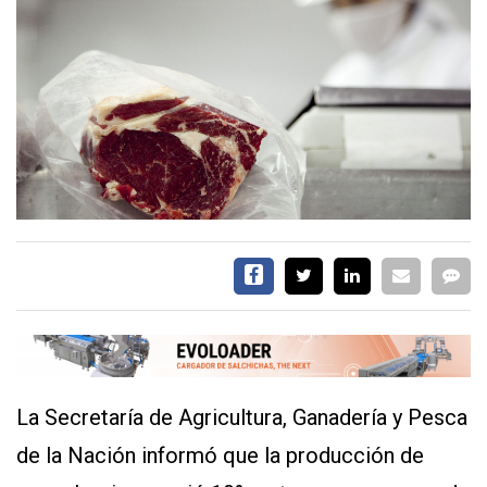
EVENTOS Y
CAPACITACIONES
DIRECTORIO
CALENDARIO
MEDIA KIT
TEMAS DESTACADOS
CARNE
FRIGORIFICO
VACAS
INVESTIGACIÓN
AGRO
CONCURSO
PREMIO
La Secretaría de Agricultura, Ganadería y Pesca
de la Nación informó que la producción de
SERVICIOS