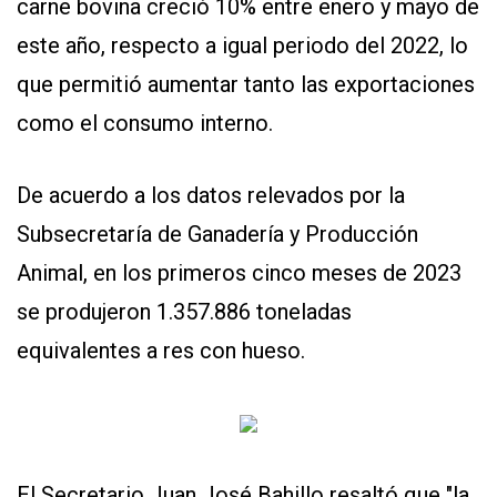
carne bovina creció 10% entre enero y mayo de
este año, respecto a igual periodo del 2022, lo
que permitió aumentar tanto las exportaciones
como el consumo interno.
De acuerdo a los datos relevados por la
CONTÁCTENOS
Subsecretaría de Ganadería y Producción
AYUDA
TÉRMINOS
Animal, en los primeros cinco meses de 2023
Y
CONDICIONES
se produjeron 1.357.886 toneladas
POLÍTICAS
DE
equivalentes a res con hueso.
PRIVACIDAD
MAPA
DEL
SITIO
QUIENES
SOMOS
El Secretario Juan José Bahillo resaltó que "la