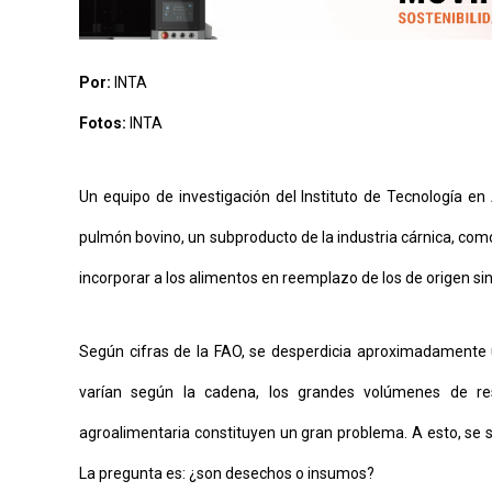
AYUDA
TÉRMINOS
Y
CONDICIONES
Por:
INTA
POLÍTICAS
DE
Fotos:
INTA
PRIVACIDAD
MAPA
DEL
SITIO
Un equipo de investigación del Instituto de Tecnología en 
QUIENES
SOMOS
pulmón bovino, un subproducto de la industria cárnica, como
incorporar a los alimentos en reemplazo de los de origen si
Según cifras de la FAO, se desperdicia aproximadamente u
varían según la cadena, los grandes volúmenes de res
agroalimentaria constituyen un gran problema. A esto, se s
La pregunta es: ¿son desechos o insumos?