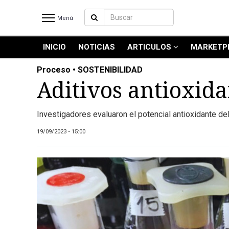
Menú
INICIO
NOTICIAS
ARTICULOS
MARKETP
INICIO
NOTICIAS RECIENTES
Proceso • SOSTENIBILIDAD
NOTICIAS
Aditivos antioxida
ARTICULOS
PRODUCCIÓN
Investigadores evaluaron el potencial antioxidante del
PROCESO
19/09/2023 • 15:00
PRODUCTO
NUEVOS PRODUCTOS
MARKETPLACE
REVISTAS
REVISTAS
CATÁLOGO DE CORTES DE