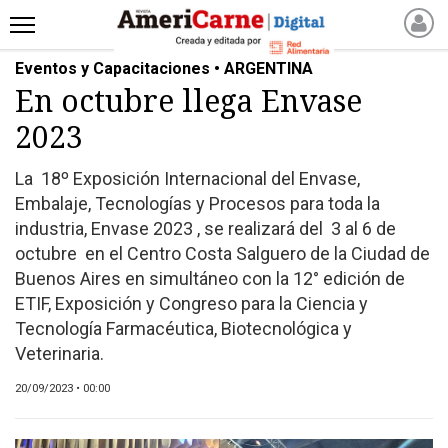
Eventos y Capacitaciones • ARGENTINA
INICIO
En octubre llega Envase
NOTICIAS RECIENTES
2023
NOTICIAS
ARTICULOS
La 18º Exposición Internacional del Envase,
PRODUCCIÓN
Embalaje, Tecnologías y Procesos para toda la
PROCESO
industria, Envase 2023 , se realizará del 3 al 6 de
octubre en el Centro Costa Salguero de la Ciudad de
PRODUCTO
Buenos Aires en simultáneo con la 12° edición de
NUEVOS PRODUCTOS
ETIF, Exposición y Congreso para la Ciencia y
MARKETPLACE
Tecnología Farmacéutica, Biotecnológica y
REVISTAS
Veterinaria.
REVISTAS
20/09/2023 • 00:00
CATÁLOGO DE CORTES
DE CARNE VACUNA