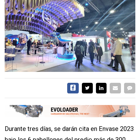
EVENTOS Y
CAPACITACIONES
DIRECTORIO
CALENDARIO
MEDIA KIT
SERVICIOS
CONTÁCTENOS
Durante tres días, se darán cita en Envase 2023
AYUDA
TÉRMINOS
bajo los 6 pabellones del predio más de 300