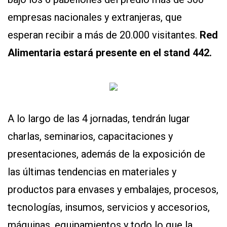
Y
CONDICIONES
empresas nacionales y extranjeras, que
POLÍTICAS
esperan recibir a más de 20.000 visitantes.
Red
DE
PRIVACIDAD
Alimentaria estará presente en el stand 442.
MAPA
DEL
SITIO
QUIENES
SOMOS
A lo largo de las 4 jornadas, tendrán lugar
charlas, seminarios, capacitaciones y
presentaciones, además de la exposición de
las últimas tendencias en materiales y
productos para envases y embalajes, procesos,
tecnologías, insumos, servicios y accesorios,
máquinas, equipamientos y todo lo que la