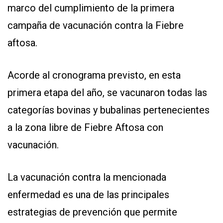
marco del cumplimiento de la primera
Y
CONDICIONES
campaña de vacunación contra la Fiebre
POLÍTICAS
DE
aftosa.
PRIVACIDAD
MAPA
DEL
SITIO
Acorde al cronograma previsto, en esta
QUIENES
SOMOS
primera etapa del año, se vacunaron todas las
categorías bovinas y bubalinas pertenecientes
a la zona libre de Fiebre Aftosa con
vacunación.
La vacunación contra la mencionada
enfermedad es una de las principales
estrategias de prevención que permite