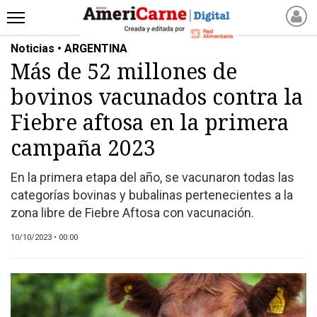
Noticias • ARGENTINA
INICIO
Más de 52 millones de
NOTICIAS RECIENTES
bovinos vacunados contra la
NOTICIAS
ARTICULOS
Fiebre aftosa en la primera
PRODUCCIÓN
campaña 2023
PROCESO
En la primera etapa del año, se vacunaron todas las
PRODUCTO
categorías bovinas y bubalinas pertenecientes a la
NUEVOS PRODUCTOS
zona libre de Fiebre Aftosa con vacunación.
MARKETPLACE
10/10/2023 • 00:00
REVISTAS
REVISTAS
CATÁLOGO DE CORTES
DE CARNE VACUNA