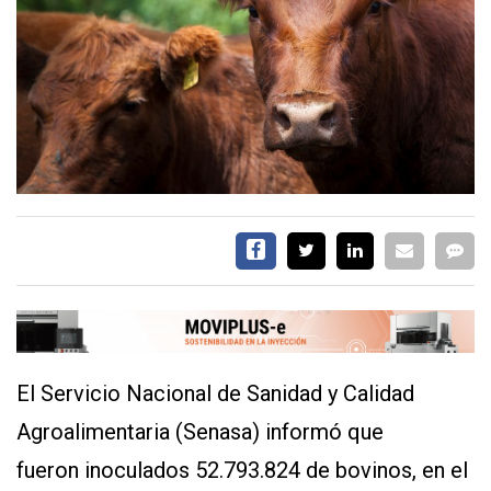
EVENTOS Y
CAPACITACIONES
DIRECTORIO
CALENDARIO
MEDIA KIT
SERVICIOS
El Servicio Nacional de Sanidad y Calidad
Agroalimentaria (Senasa) informó que
CONTÁCTENOS
AYUDA
fueron inoculados 52.793.824 de bovinos, en el
TÉRMINOS