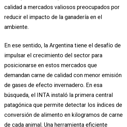
calidad a mercados valiosos preocupados por
reducir el impacto de la ganadería en el
ambiente.
En ese sentido, la Argentina tiene el desafío de
impulsar el crecimiento del sector para
CONTÁCTENOS
AYUDA
posicionarse en estos mercados que
TÉRMINOS
Y
demandan carne de calidad con menor emisión
CONDICIONES
POLÍTICAS
de gases de efecto invernadero. En esa
DE
PRIVACIDAD
búsqueda, el INTA instaló la primera central
MAPA
DEL
patagónica que permite detectar los índices de
SITIO
QUIENES
conversión de alimento en kilogramos de carne
SOMOS
de cada animal. Una herramienta eficiente