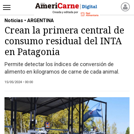
Noticias • ARGENTINA
INICIO
Crean la primera central de
NOTICIAS RECIENTES
consumo residual del INTA
NOTICIAS
ARTICULOS
en Patagonia
PRODUCCIÓN
Permite detectar los índices de conversión de
PROCESO
alimento en kilogramos de carne de cada animal.
PRODUCTO
15/05/2024 • 00:00
NUEVOS PRODUCTOS
MARKETPLACE
REVISTAS
REVISTAS
CATÁLOGO DE CORTES
DE CARNE VACUNA