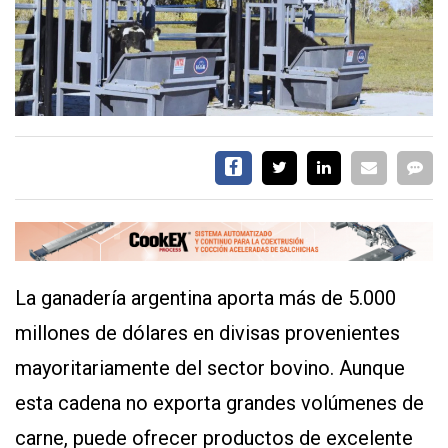
EVENTOS Y
CAPACITACIONES
DIRECTORIO
CALENDARIO
MEDIA KIT
TEMAS DESTACADOS
CARNE
FRIGORIFICO
VACAS
INVESTIGACIÓN
La ganadería argentina aporta más de 5.000
AGRO
millones de dólares en divisas provenientes
CONCURSO
mayoritariamente del sector bovino. Aunque
PREMIO
esta cadena no exporta grandes volúmenes de
SERVICIOS
carne, puede ofrecer productos de excelente