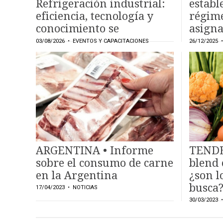
Refrigeración industrial:
establ
CARNE VACUNA
eficiencia, tecnología y
régime
EVENTOS Y
conocimiento se
asigna
CAPACITACIONES
encontraron en Mendoza
export
03/08/2026
• EVENTOS Y CAPACITACIONES
26/12/2025
•
DIRECTORIO
CALENDARIO
MEDIA KIT
TEMAS DESTACADOS
CARNE
FRIGORIFICO
VACAS
ARGENTINA • Informe
TENDE
INVESTIGACIÓN
sobre el consumo de carne
blend 
AGRO
en la Argentina
¿son l
CONCURSO
busca
17/04/2023
• NOTICIAS
PREMIO
30/03/2023
•