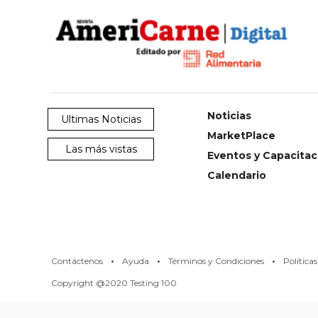
SERVICIOS
Noticias
Ultimas Noticias
MarketPlace
Las más vistas
Eventos y Capacitac
CONTÁCTENOS
Calendario
AYUDA
TÉRMINOS
Y
CONDICIONES
POLÍTICAS
DE
·
·
·
PRIVACIDAD
Contáctenos
Ayuda
Términos y Condiciones
Política
MAPA
Copyright @2020 Testing 100
DEL
SITIO
QUIENES