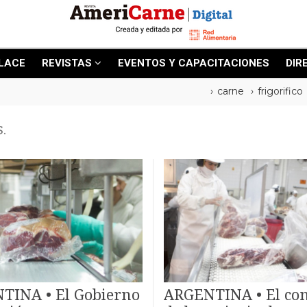
LACE
REVISTAS
EVENTOS Y CAPACITACIONES
DIR
carne
frigorifico
.
TINA • El Gobierno
ARGENTINA • El co