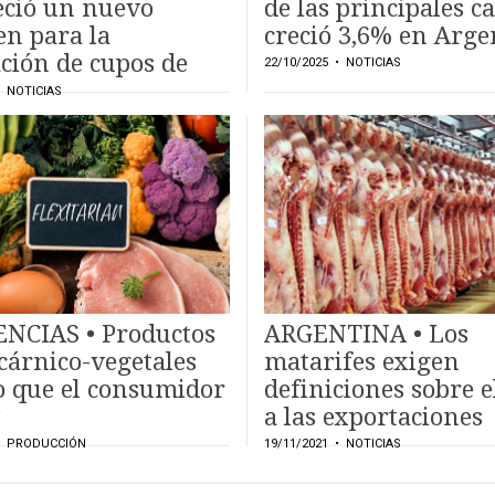
eció un nuevo
de las principales c
n para la
creció 3,6% en Arge
ción de cupos de
22/10/2025
• NOTICIAS
ación de carnes
 NOTICIAS
NCIAS • Productos
ARGENTINA • Los
cárnico-vegetales
matarifes exigen
o que el consumidor
definiciones sobre e
?
a las exportaciones
 PRODUCCIÓN
19/11/2021
• NOTICIAS