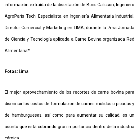
información extraída de la disertación de Boris Galisson, Ingeniero
AgroParís Tech. Especialista en Ingeniería Alimentaria Industrial.
Director Comercial y Marketing en LIMA, durante la 7ma Jornada
de Ciencia y Tecnología aplicada a Carne Bovina organizada Red
Alimentaria*
CONTÁCTENOS
AYUDA
Fotos:
Lima
TÉRMINOS
Y
CONDICIONES
POLÍTICAS
El mejor aprovechamiento de los recortes de carne bovina para
DE
PRIVACIDAD
disminuir los costos de formulacion de carnes molidas o picadas y
MAPA
DEL
de hamburguesas, así como para aumentar su calidad, es un
SITIO
QUIENES
asunto que está cobrando gran importancia dentro de la industria
SOMOS
cárnica.