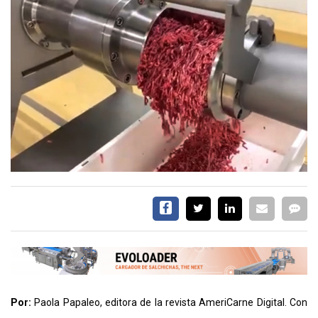
EVENTOS Y
CAPACITACIONES
DIRECTORIO
CALENDARIO
MEDIA KIT
TEMAS DESTACADOS
CARNE
FRIGORIFICO
VACAS
INVESTIGACIÓN
AGRO
CONCURSO
PREMIO
Por:
Paola Papaleo, editora de la revista AmeriCarne Digital. Con
SERVICIOS