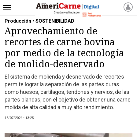
Producción • SOSTENIBILIDAD
INICIO
Aprovechamiento de
NOTICIAS RECIENTES
recortes de carne bovina
NOTICIAS
ARTICULOS
por medio de la tecnología
PRODUCCIÓN
de molido-desnervado
PROCESO
El sistema de molienda y desnervado de recortes
PRODUCTO
permite lograr la separación de las partes duras
NUEVOS PRODUCTOS
como huesos, cartílagos, tendones y nervios, de las
MARKETPLACE
partes blandas, con el objetivo de obtener una carne
REVISTAS
molida de alta calidad a muy alto rendimiento.
REVISTAS
15/07/2024 • 13:25
CATÁLOGO DE CORTES
DE CARNE VACUNA