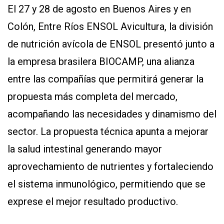
El 27 y 28 de agosto en Buenos Aires y en
Colón, Entre Ríos ENSOL Avicultura, la división
de nutrición avícola de ENSOL presentó junto a
la empresa brasilera BIOCAMP, una alianza
entre las compañías que permitirá generar la
propuesta más completa del mercado,
CONTÁCTENOS
AYUDA
acompañando las necesidades y dinamismo del
TÉRMINOS
Y
sector. La propuesta técnica apunta a mejorar
CONDICIONES
POLÍTICAS
la salud intestinal generando mayor
DE
PRIVACIDAD
aprovechamiento de nutrientes y fortaleciendo
MAPA
DEL
el sistema inmunológico, permitiendo que se
SITIO
QUIENES
exprese el mejor resultado productivo.
SOMOS