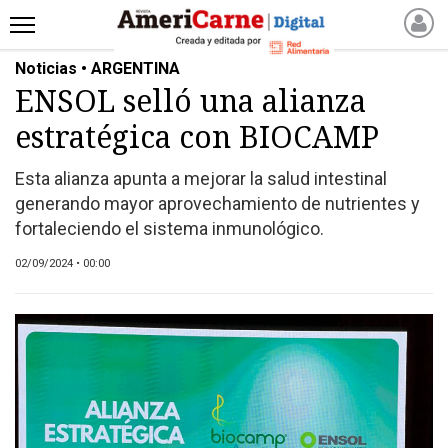
Noticias • ARGENTINA
INICIO
ENSOL selló una alianza
NOTICIAS RECIENTES
estratégica con BIOCAMP
NOTICIAS
ARTICULOS
Esta alianza apunta a mejorar la salud intestinal
PRODUCCIÓN
generando mayor aprovechamiento de nutrientes y
PROCESO
fortaleciendo el sistema inmunológico.
PRODUCTO
02/09/2024 • 00:00
NUEVOS PRODUCTOS
MARKETPLACE
REVISTAS
REVISTAS
CATÁLOGO DE CORTES
DE CARNE VACUNA