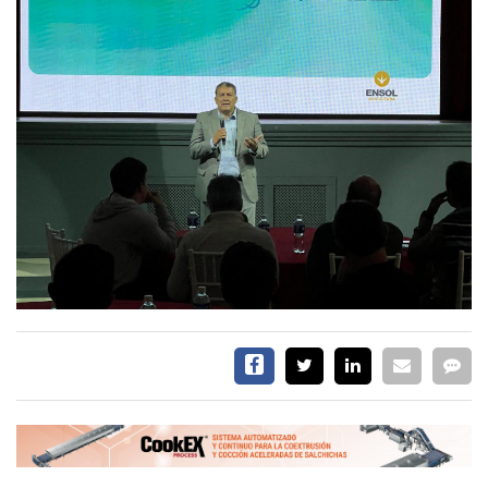
EVENTOS Y
CAPACITACIONES
DIRECTORIO
CALENDARIO
MEDIA KIT
TEMAS DESTACADOS
CARNE
FRIGORIFICO
VACAS
INVESTIGACIÓN
AGRO
CONCURSO
PREMIO
SERVICIOS