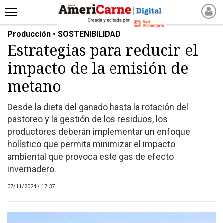
Producción • SOSTENIBILIDAD
INICIO
Estrategias para reducir el
NOTICIAS RECIENTES
impacto de la emisión de
NOTICIAS
ARTICULOS
metano
PRODUCCIÓN
Desde la dieta del ganado hasta la rotación del
PROCESO
pastoreo y la gestión de los residuos, los
PRODUCTO
productores deberán implementar un enfoque
NUEVOS PRODUCTOS
holístico que permita minimizar el impacto
ambiental que provoca este gas de efecto
MARKETPLACE
invernadero.
REVISTAS
REVISTAS
07/11/2024 • 17:37
CATÁLOGO DE CORTES
DE CARNE VACUNA