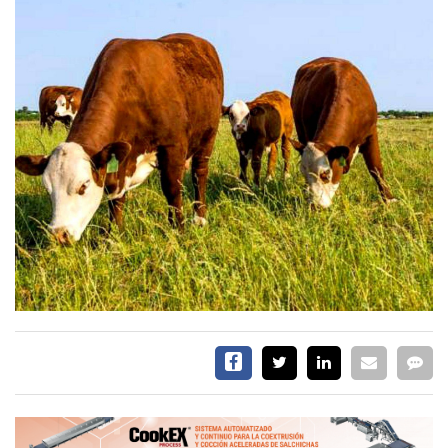
EVENTOS Y
CAPACITACIONES
DIRECTORIO
CALENDARIO
MEDIA KIT
TEMAS DESTACADOS
CARNE
FRIGORIFICO
VACAS
INVESTIGACIÓN
AGRO
CONCURSO
PREMIO
SERVICIOS