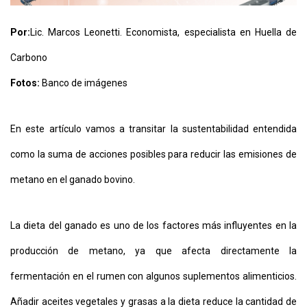
Por:
Lic. Marcos Leonetti. Economista, especialista en Huella de
Carbono
Fotos:
Banco de imágenes
En este artículo vamos a transitar la sustentabilidad entendida
CONTÁCTENOS
AYUDA
como la suma de acciones posibles para reducir las emisiones de
TÉRMINOS
Y
metano en el ganado bovino.
CONDICIONES
POLÍTICAS
DE
PRIVACIDAD
La dieta del ganado es uno de los factores más influyentes en la
MAPA
DEL
producción de metano, ya que afecta directamente la
SITIO
QUIENES
fermentación en el rumen con algunos suplementos alimenticios.
SOMOS
Añadir aceites vegetales y grasas a la dieta reduce la cantidad de