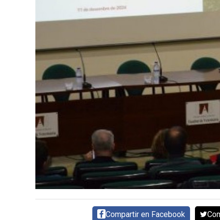
CARNE VACUNA
EVENTOS Y
CAPACITACIONES
DIRECTORIO
CALENDARIO
MEDIA KIT
TEMAS DESTACADOS
CARNE
FRIGORIFICO
VACAS
INVESTIGACIÓN
AGRO
CONCURSO
PREMIO
Compartir en Facebook
Com