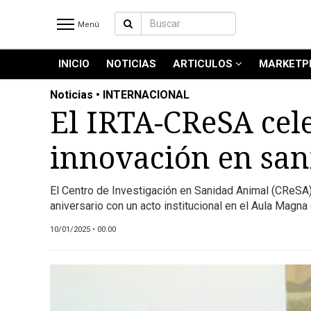
Menú
INICIO
NOTICIAS
ARTICULOS
MARKETP
INICIO
NOTICIAS RECIENTES
Noticias • INTERNACIONAL
NOTICIAS
El IRTA-CReSA cele
ARTICULOS
innovación en san
PRODUCCIÓN
PROCESO
El Centro de Investigación en Sanidad Animal (CReSA), 
PRODUCTO
aniversario con un acto institucional en el Aula Magna
NUEVOS PRODUCTOS
10/01/2025 • 00:00
MARKETPLACE
REVISTAS
REVISTAS
CATÁLOGO DE CORTES DE