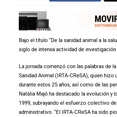
SERVICIOS
Bajo el título “De la sanidad animal a la s
siglo de intensa actividad de investigación
CONTÁCTENOS
La jornada comenzó con las palabras de la 
AYUDA
TÉRMINOS
Sanidad Animal (IRTA-CReSA), quien hizo u
Y
CONDICIONES
durante estos 25 años, así como de las per
POLÍTICAS
DE
Natàlia Majó ha destacado la evolución y l
PRIVACIDAD
MAPA
1999, subrayando el esfuerzo colectivo del
DEL
SITIO
administrativo. “El IRTA-CReSA ha sido pio
QUIENES