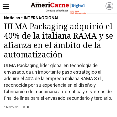
Noticias • INTERNAOCIONAL
INICIO
ULMA Packaging adquirió el
NOTICIAS RECIENTES
40% de la italiana RAMA y se
NOTICIAS
ARTICULOS
afianza en el ámbito de la
PRODUCCIÓN
automatización
PROCESO
ULMA Packaging, líder global en tecnología de
PRODUCTO
envasado, da un importante paso estratégico al
NUEVOS PRODUCTOS
adquirir el 40% de la empresa italiana RAMA S.r.l.,
MARKETPLACE
reconocida por su experiencia en el diseño y
REVISTAS
fabricación de maquinaria automática y sistemas de
final de línea para el envasado secundario y terciario.
REVISTAS
CATÁLOGO DE CORTES
11/02/2025 • 00:00
DE CARNE VACUNA