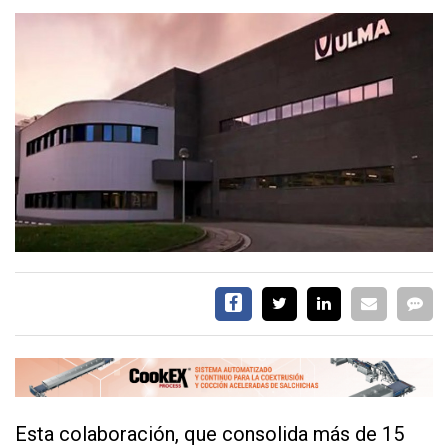
EVENTOS Y
CAPACITACIONES
DIRECTORIO
CALENDARIO
MEDIA KIT
SERVICIOS
CONTÁCTENOS
AYUDA
Esta colaboración, que consolida más de 15
TÉRMINOS