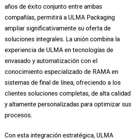
Y
años de éxito conjunto entre ambas
CONDICIONES
POLÍTICAS
compañías, permitirá a ULMA Packaging
DE
PRIVACIDAD
ampliar significativamente su oferta de
MAPA
DEL
soluciones integrales. La unión combina la
SITIO
experiencia de ULMA en tecnologías de
QUIENES
SOMOS
envasado y automatización con el
conocimiento especializado de RAMA en
sistemas de final de línea, ofreciendo a los
clientes soluciones completas, de alta calidad
y altamente personalizadas para optimizar sus
procesos.
Con esta integración estratégica, ULMA