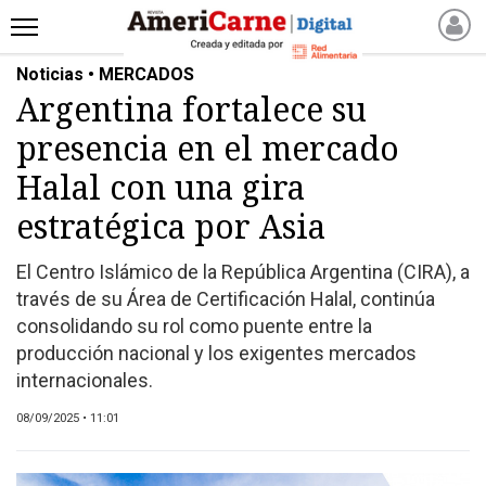
Noticias • MERCADOS
INICIO
Argentina fortalece su
NOTICIAS RECIENTES
presencia en el mercado
NOTICIAS
ARTICULOS
Halal con una gira
PRODUCCIÓN
estratégica por Asia
PROCESO
El Centro Islámico de la República Argentina (CIRA), a
PRODUCTO
través de su Área de Certificación Halal, continúa
NUEVOS PRODUCTOS
consolidando su rol como puente entre la
MARKETPLACE
producción nacional y los exigentes mercados
REVISTAS
internacionales.
REVISTAS
08/09/2025 • 11:01
CATÁLOGO DE CORTES
DE CARNE VACUNA