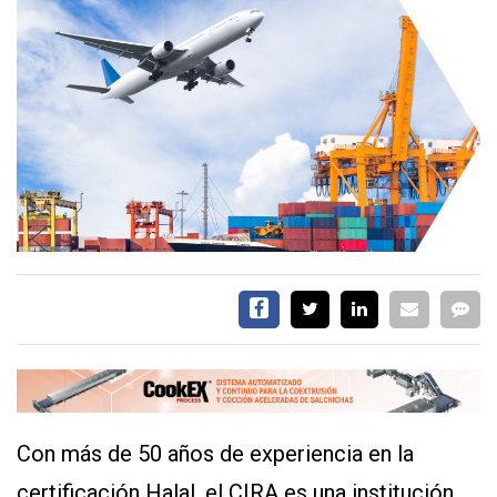
EVENTOS Y
CAPACITACIONES
DIRECTORIO
CALENDARIO
MEDIA KIT
TEMAS DESTACADOS
CARNE
FRIGORIFICO
VACAS
INVESTIGACIÓN
AGRO
CONCURSO
PREMIO
Con más de 50 años de experiencia en la
SERVICIOS
certificación Halal, el CIRA es una institución