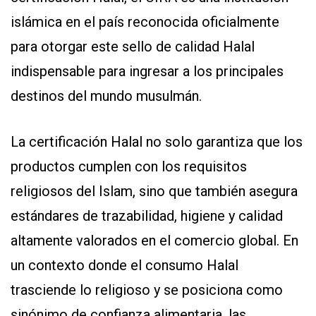
islámica en el país reconocida oficialmente
para otorgar este sello de calidad Halal
indispensable para ingresar a los principales
destinos del mundo musulmán.
CONTÁCTENOS
La certificación Halal no solo garantiza que los
AYUDA
productos cumplen con los requisitos
TÉRMINOS
Y
religiosos del Islam, sino que también asegura
CONDICIONES
POLÍTICAS
estándares de trazabilidad, higiene y calidad
DE
PRIVACIDAD
altamente valorados en el comercio global. En
MAPA
DEL
un contexto donde el consumo Halal
SITIO
QUIENES
trasciende lo religioso y se posiciona como
SOMOS
sinónimo de confianza alimentaria, las