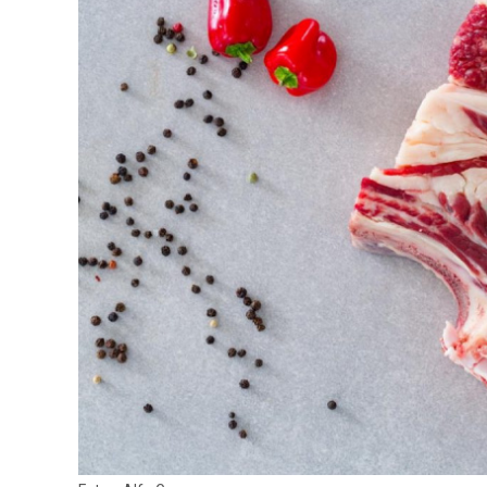
CARNE VACUNA
EVENTOS Y
CAPACITACIONES
DIRECTORIO
CALENDARIO
MEDIA KIT
SERVICIOS
CONTÁCTENOS