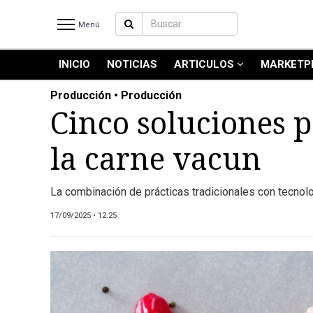
Menú
INICIO
NOTICIAS
ARTICULOS
MARKETP
INICIO
NOTICIAS RECIENTES
Producción • Producción
NOTICIAS
Cinco soluciones p
ARTICULOS
la carne vacun
PRODUCCIÓN
PROCESO
La combinación de prácticas tradicionales con tecnol
PRODUCTO
NUEVOS PRODUCTOS
17/09/2025 • 12:25
MARKETPLACE
REVISTAS
REVISTAS
CATÁLOGO DE CORTES DE