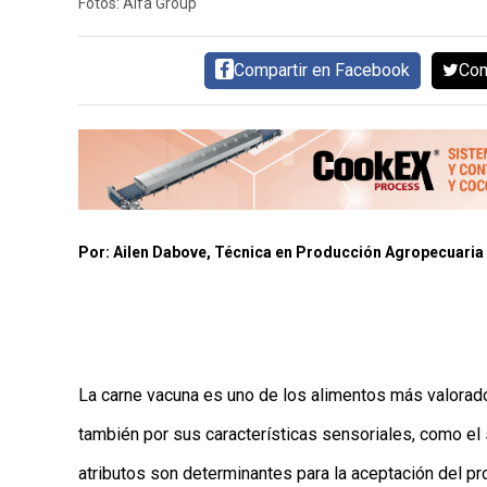
Fotos: Alfa Group
AYUDA
TÉRMINOS
Y
Compartir en Facebook
Com
CONDICIONES
POLÍTICAS
DE
PRIVACIDAD
MAPA
DEL
SITIO
QUIENES
SOMOS
Por: Ailen Dabove, Técnica en Producción Agropecuaria 
La carne vacuna es uno de los alimentos más valorados 
también por sus características sensoriales, como el sa
atributos son determinantes para la aceptación del pr